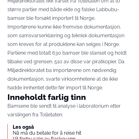
Miljødirektoratet fikk varsel fra Tolletaten om at to
større partier med både ekte og falske Labbubu-
bamser ble forsøkt importert til Norge.
Importørene kunne ikke fremvise dokumentasjon,
som samsvarserklæring og teknisk dokumentasjon
som kreves for at produktene kan selges i Norge.
Partiene med totalt 630 bamser ble stanset og holdt
tilbake ved grensen. 510 av disse var piratkopier. Da
Miljødirektoratet ba importørene om nødvendig
dokumentasjon, svarte virksomhetene at de ikke
hadde innhentet dette før import til Norge.
Inneholdt farlig tinn
Bamsene ble sendt til analyse i laboratorium etter
varslingen fra Tolletaten.
Les også
Nå må du betale for å reise hit
Vil forby salg av flaskevann