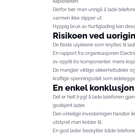
kapasiteten.
Derfor bør man unngå å lade telefone
varmen ikke slipper ut.
Hyppig bruk av hurtiglading kan dessut
Risikoen ved uorigi
De fleste ulykkene som knyttes til lad
En rapport fra organisasjonen Electric
av opptil 60 komponenter, mens kopie
De mangler viktige sikkerhetsdeler og 
kraftige spenningsstøt som ødelegger t
En enkel konklusjon
Det er helt trygt å lade telefonen gj
godkjent lader.
Den virkelige investeringen handler i
utstyret man kobler til.
En god lader beskytter både telefon