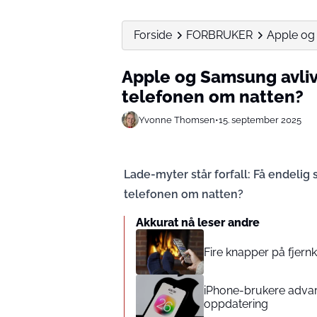
Forside
FORBRUKER
Apple og 
Apple og Samsung avlive
telefonen om natten?
Yvonne Thomsen
•
15. september 2025
Lade-myter står forfall: Få endelig sv
telefonen om natten?
Akkurat nå leser andre
Fire knapper på fjern
iPhone-brukere advar
oppdatering