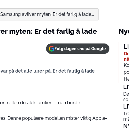
Samsung avliver myten: Er det farlig å lade...
r myten: Er det farlig å lade
Nye
L
Følg dagens.no på Google
De
nå
Ko
ar på det alle lurer på. Er det falrlig å lade
po
Her
L
De
so
kontrollen du aldri bruker – men burde
L
Tr
es: Denne populære modellen mister viktig Apple-
må
N