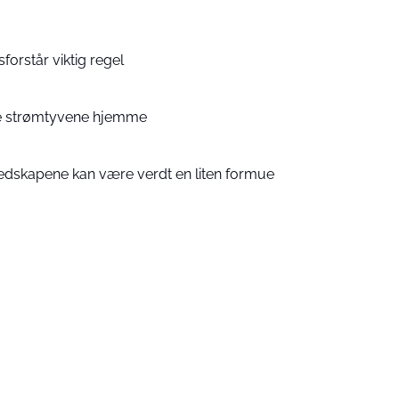
forstår viktig regel
te strømtyvene hjemme
edskapene kan være verdt en liten formue