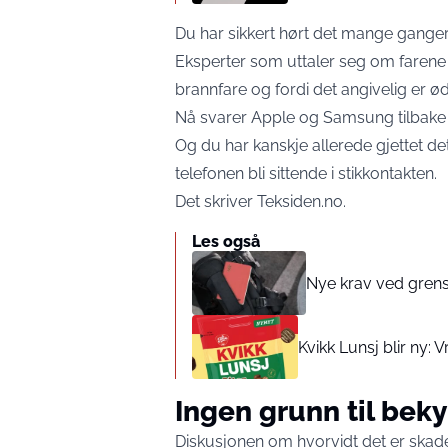
Du har sikkert hørt det mange ganger 
Eksperter som uttaler seg om farene
brannfare og fordi det angivelig er ø
Nå svarer Apple og Samsung tilbake p
Og du har kanskje allerede gjettet det
telefonen bli sittende i stikkontakten.
Det skriver
Teksiden.no
.
Les også
Nye krav ved grens
Kvikk Lunsj blir ny: 
Ingen grunn til bek
Diskusjonen om hvorvidt det er skadel