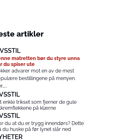
ste artikler
IVSSTIL
nne matretten bør du styre unna
r du spiser ute
kker advarer mot en av de mest
pulære bestillingene på menyen.
…...
IVSSTIL
t enkle trikset som fjerner de gule
lkremflekkene på klærne
IVSSTIL
or du at du er trygg innendørs? Dette
 du huske på før lynet slår ned
YHETER