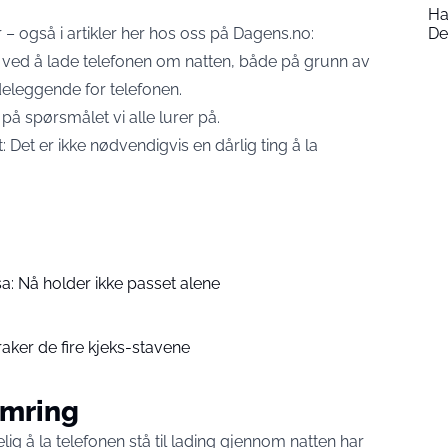
Ha
– også i artikler her hos oss på Dagens.no:
De
 ved å lade telefonen om natten, både på grunn av
deleggende for telefonen.
å spørsmålet vi alle lurer på.
: Det er ikke nødvendigvis en dårlig ting å la
a: Nå holder ikke passet alene
Vraker de fire kjeks-stavene
ymring
ig å la telefonen stå til lading gjennom natten har