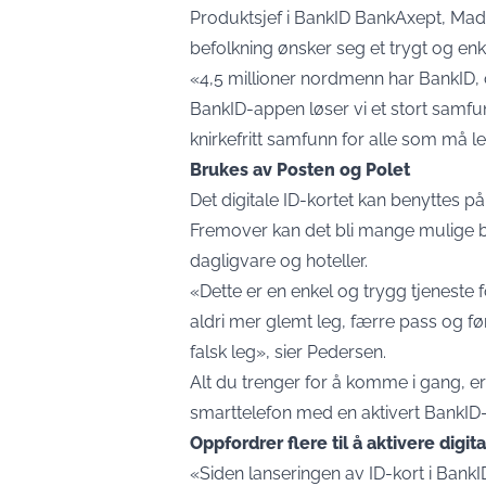
Produktsjef i BankID BankAxept, Mads 
befolkning ønsker seg et trygt og enkel
«4,5 millioner nordmenn har BankID, 
BankID-appen løser vi et stort samfu
knirkefritt samfunn for alle som må le
Brukes av Posten og Polet
Det digitale ID-kortet kan benyttes p
Fremover kan det bli mange mulige br
dagligvare og hoteller.
«Dette er en enkel og trygg tjeneste fo
aldri mer glemt leg, færre pass og før
falsk leg», sier Pedersen.
Alt du trenger for å komme i gang, er 
smarttelefon med en aktivert BankID
Oppfordrer flere til å aktivere digita
«Siden lanseringen av ID-kort i Bank