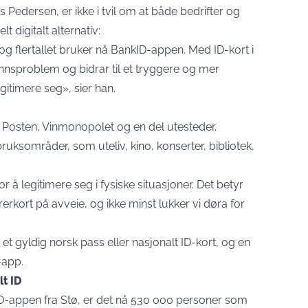
Pedersen, er ikke i tvil om at både bedrifter og
t digitalt alternativ:
og flertallet bruker nå BankID-appen. Med ID-kort i
nnsproblem og bidrar til et tryggere og mer
gitimere seg», sier han.
å Posten, Vinmonopolet og en del utesteder.
uksområder, som uteliv, kino, konserter, bibliotek,
r å legitimere seg i fysiske situasjoner. Det betyr
erkort på avveie, og ikke minst lukker vi døra for
et gyldig norsk pass eller nasjonalt ID-kort, og en
-app.
lt ID
ID-appen fra Stø, er det nå 530 000 personer som