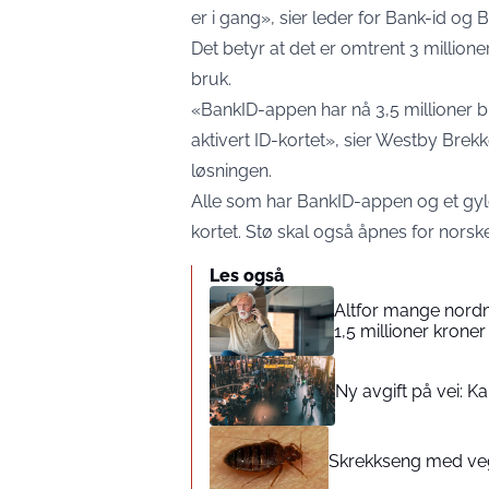
er i gang», sier leder for Bank-id og
Det betyr at det er omtrent 3 million
bruk.
«BankID-appen har nå 3,5 millioner b
aktivert ID-kortet», sier Westby Brekke
løsningen.
Alle som har BankID-appen og et gyld
kortet. Stø skal også åpnes for nors
Les også
Altfor mange nordm
1,5 millioner kroner 
Ny avgift på vei: K
Skrekkseng med ve