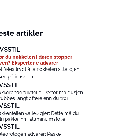
ste artikler
IVSSTIL
or du nøkkelen i døren stopper
ven? Ekspertene advarer
t føles trygt å la nøkkelen sitte igjen i
sen på innsiden…...
IVSSTIL
okkerende fuktfelle: Derfor må dusjen
rubbes langt oftere enn du tror
IVSSTIL
økkenfellen «alle» gjør: Dette må du
dri pakke inn i aluminiumsfolie
IVSSTIL
teorologen advarer: Raske