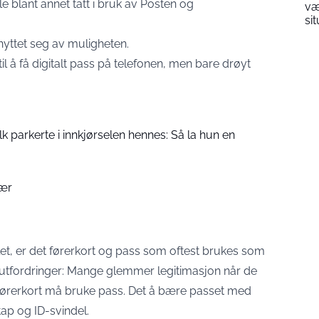
le blant annet tatt i bruk av Posten og
væ
si
enyttet seg av muligheten.
l å få digitalt pass på telefonen, men bare drøyt
folk parkerte i innkjørselen hennes: Så la hun en
bær
let, er det førerkort og pass som oftest brukes som
e utfordringer: Mange glemmer legitimasjon når de
 førerkort må bruke pass. Det å bære passet med
 tap og ID-svindel.