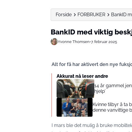
Forside
FORBRUKER
BankID me
BankID med viktig beskj
Yvonne Thomsen
•
7. februar 2025
Alt for få har aktivert den nye fuks
Akkurat nå leser andre
14 år gammel jente
hjelp’
Kvinne tilbyr å ta
denne vanvittige 
I mars ble det mulig å bruke mobiltel