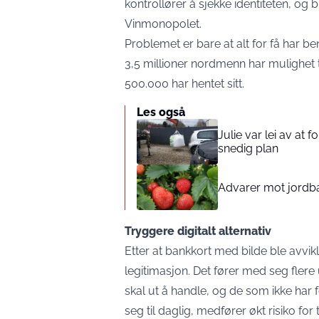
kontrollører å sjekke identiteten, og b
Vinmonopolet.
Problemet er bare at alt for få har b
3,5 millioner nordmenn har mulighet ti
500.000 har hentet sitt.
Les også
Julie var lei av at 
snedig plan
Advarer mot jord
Tryggere digitalt alternativ
Etter at bankkort med bilde ble avvik
legitimasjon. Det fører med seg fler
skal ut å handle, og de som ikke har
seg til daglig, medfører økt risiko for