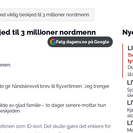
d viktig beskjed til 3 millioner nordmenn
ed til 3 millioner nordmenn
Nye
Følg dagens.no på Google
L
Tr
ty
jonen.
De
lå
L
 gir håndskrevet brev til flyvertinnen: ‘Jeg trenger
Sj
sk
L
 bilde av glad familie – to dager senere mottar hun
Kj
beskjeden
al
L
efonen som ID-kort. Det skulle gjøre det enklere for
Me