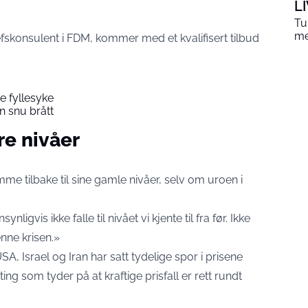
L
Tu
me
skonsulent i FDM, kommer med et kvalifisert tilbud
e fyllesyke
an snu brått
ere nivåer
omme tilbake til sine gamle nivåer, selv om uroen i
nligvis ikke falle til nivået vi kjente til fra før. Ikke
enne krisen.»
A, Israel og Iran har satt tydelige spor i prisene
g som tyder på at kraftige prisfall er rett rundt