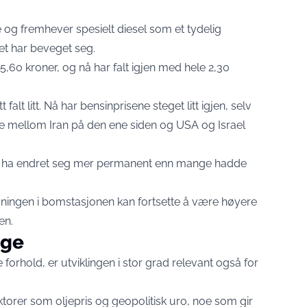
e og fremhever spesielt diesel som et tydelig
t har beveget seg.
5,60 kroner, og nå har falt igjen med hele 2,30
 falt litt. Nå har bensinprisene steget litt igjen, selv
le mellom Iran på den ene siden og USA og Israel
kan ha endret seg mer permanent enn mange hadde
egningen i bomstasjonen kan fortsette å være høyere
en.
rge
orhold, er utviklingen i stor grad relevant også for
aktorer som oljepris og geopolitisk uro, noe som gir