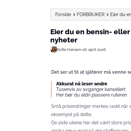
Forside
FORBRUKER
Eier du en
Eier du en bensin- eller
nyheter
Sofie Hansen
•
26. april 2026
Det ser ut til at sjåfører må venne s
Akkurat nå leser andre
Tusenvis av avganger kansellert
Her bør du aldri plassere ruteren
Små prisendringer merkes raskt når de 
eksempel på dette.
De siste ukene har det vært store pri
ekstra nøye med på drivstoffprisene.