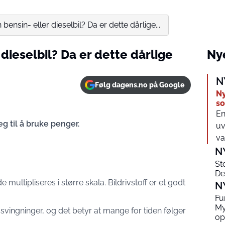
 bensin- eller dieselbil? Da er dette dårlige...
 dieselbil? Da er dette dårlige
Nye
N
Følg dagens.no på Google
Ny
s
En
eg til å bruke penger.
uv
va
N
St
De
multipliseres i større skala. Bildrivstoff er et godt
N
Fu
My
ssvingninger, og det betyr at mange for tiden følger
op