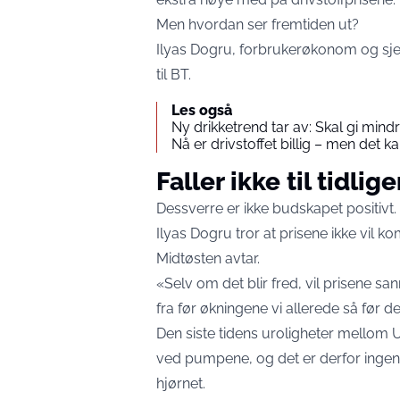
Men hvordan ser fremtiden ut?
Ilyas Dogru, forbrukerøkonom og sjef
til
BT.
Les også
Ny drikketrend tar av: Skal gi mindr
Nå er drivstoffet billig – men det k
Faller ikke til tidlig
Dessverre er ikke budskapet positivt.
Ilyas Dogru tror at prisene ikke vil k
Midtøsten avtar.
«Selv om det blir fred, vil prisene sannsy
fra før økningene vi allerede så før d
Den siste tidens uroligheter mellom US
ved pumpene, og det er derfor ingentin
hjørnet.