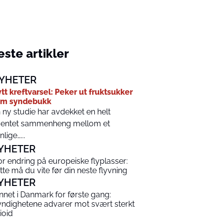
ste artikler
YHETER
tt kreftvarsel: Peker ut fruktsukker
om syndebukk
 ny studie har avdekket en helt
entet sammenheng mellom et
nlige…...
YHETER
or endring på europeiske flyplasser:
tte må du vite før din neste flyvning
YHETER
nnet i Danmark for første gang:
ndighetene advarer mot svært sterkt
ioid