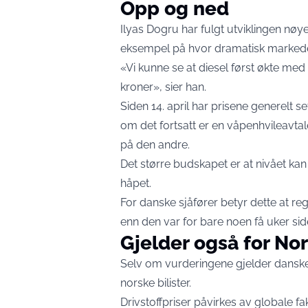
Opp og ned
Ilyas Dogru har fulgt utviklingen nøy
eksempel på hvor dramatisk markede
«Vi kunne se at diesel først økte med 
kroner», sier han.
Siden 14. april har prisene generelt sett
om det fortsatt er en våpenhvileavta
på den andre.
Det større budskapet er at nivået 
håpet.
For danske sjåfører betyr dette at r
enn den var for bare noen få uker sid
Gjelder også for No
Selv om vurderingene gjelder danske f
norske bilister.
Drivstoffpriser påvirkes av globale f