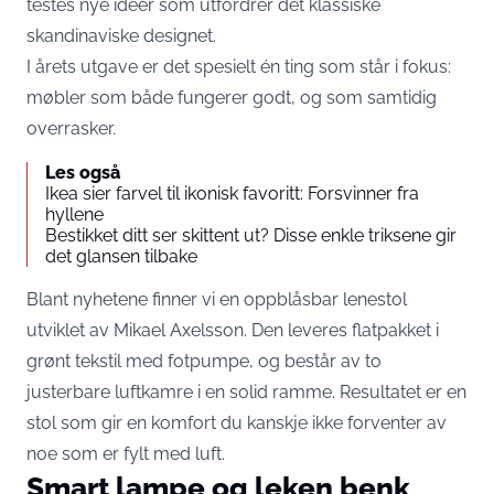
testes nye ideer som utfordrer det klassiske
skandinaviske designet.
I årets utgave er det spesielt én ting som står i fokus:
møbler som både fungerer godt, og som samtidig
overrasker.
Les også
Ikea sier farvel til ikonisk favoritt: Forsvinner fra
hyllene
Bestikket ditt ser skittent ut? Disse enkle triksene gir
det glansen tilbake
Blant nyhetene finner vi en oppblåsbar lenestol
utviklet av Mikael Axelsson. Den leveres flatpakket i
grønt tekstil med fotpumpe, og består av to
justerbare luftkamre i en solid ramme. Resultatet er en
stol som gir en komfort du kanskje ikke forventer av
noe som er fylt med luft.
Smart lampe og leken benk