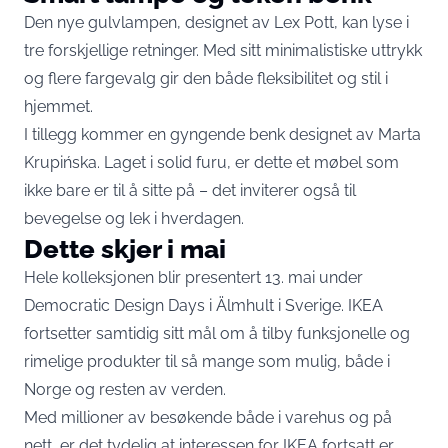
Den nye gulvlampen, designet av Lex Pott, kan lyse i
tre forskjellige retninger. Med sitt minimalistiske uttrykk
og flere fargevalg gir den både fleksibilitet og stil i
hjemmet.
I tillegg kommer en gyngende benk designet av Marta
Krupińska. Laget i solid furu, er dette et møbel som
ikke bare er til å sitte på – det inviterer også til
bevegelse og lek i hverdagen.
Dette skjer i mai
Hele kolleksjonen blir presentert 13. mai under
Democratic Design Days i Älmhult i Sverige. IKEA
fortsetter samtidig sitt mål om å tilby funksjonelle og
rimelige produkter til så mange som mulig, både i
Norge og resten av verden.
Med millioner av besøkende både i varehus og på
nett, er det tydelig at interessen for IKEA fortsatt er