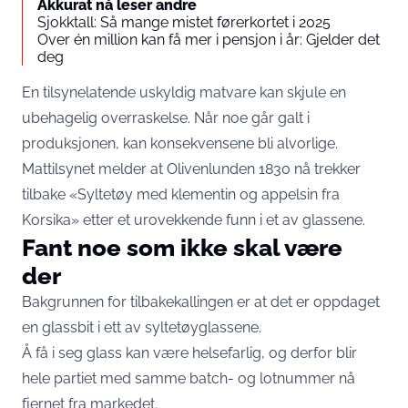
Akkurat nå leser andre
Sjokktall: Så mange mistet førerkortet i 2025
Over én million kan få mer i pensjon i år: Gjelder det
deg
En tilsynelatende uskyldig matvare kan skjule en
ubehagelig overraskelse. Når noe går galt i
produksjonen, kan konsekvensene bli alvorlige.
Mattilsynet
melder at Olivenlunden 1830 nå trekker
tilbake «Syltetøy med klementin og appelsin fra
Korsika» etter et urovekkende funn i et av glassene.
Fant noe som ikke skal være
der
Bakgrunnen for tilbakekallingen er at det er oppdaget
en glassbit i ett av syltetøyglassene.
Å få i seg glass kan være helsefarlig, og derfor blir
hele partiet med samme batch- og lotnummer nå
fjernet fra markedet.