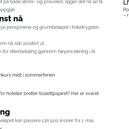
 på både lønns- og prisvekst, ligger det nå an til
L
oppgjør.
Po
– 
inst nå
ye pensjonene og grunnbeløpet i folketrygden
om nå slår positivt ut.
m for etterbetaling gjennom høyere økning i år.
nkurs midt i sommerferien
or hoteller bretter toalettpapiret? Her er svaret
ing
eløpet kan passere 136.500 kroner fra 1. mai.
r.