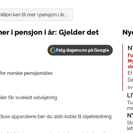
llion kan få mer i pensjon i år:...
er i pensjon i år: Gjelder det
Nye
N
Følg dagens.no på Google
Fu
My
st
Et
for norske pensjonister.
Da
sv
L
iler får svekket selvkjøring
Tu
me
N
Disse apparatene bør du aldri koble til skjøteledning
St
le