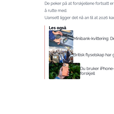
De peker på at forskjellene fortsatt 
å rutte med.
Uansett ligger det nå an til at 2026 k
Les også
Minibank-kvittering: D
Britisk flyselskap har 
Du bruker iPhone-k
forskjell