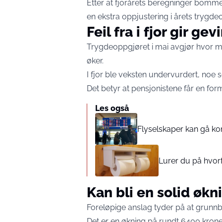
Etter at fjorårets beregninger bommet
en ekstra oppjustering i årets trygde
Feil fra i fjor gir gev
Trygdeoppgjøret i mai avgjør hvor m
øker.
I fjor ble veksten undervurdert, noe s
Det betyr at pensjonistene får en for
Les også
Flyselskaper kan gå ko
Lurer du på hvorf
Kan bli en solid økn
Foreløpige anslag tyder på at grunnb
Det er en økning på rundt 6400 krone