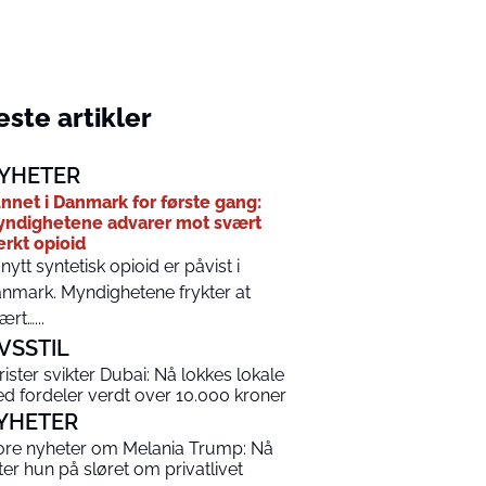
ste artikler
YHETER
nnet i Danmark for første gang:
ndighetene advarer mot svært
erkt opioid
 nytt syntetisk opioid er påvist i
nmark. Myndighetene frykter at
ært…...
IVSSTIL
rister svikter Dubai: Nå lokkes lokale
d fordeler verdt over 10.000 kroner
YHETER
ore nyheter om Melania Trump: Nå
tter hun på sløret om privatlivet