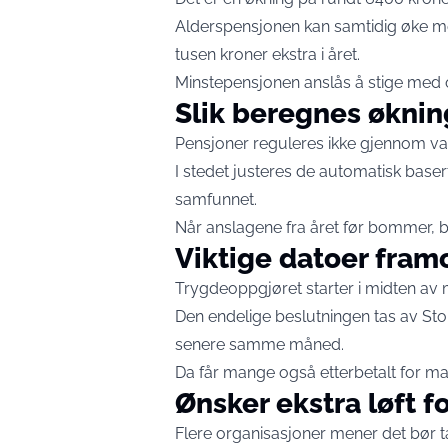
Alderspensjonen kan samtidig øke me
tusen kroner ekstra i året.
Minstepensjonen anslås å stige med o
Slik beregnes økni
Pensjoner reguleres ikke gjennom van
I stedet justeres de automatisk baser
samfunnet.
Når anslagene fra året før bommer, blir
Viktige datoer fram
Trygdeoppgjøret starter i midten av 
Den endelige beslutningen tas av Stort
senere samme måned.
Da får mange også etterbetalt for mai
Ønsker ekstra løft 
Flere organisasjoner mener det bør t