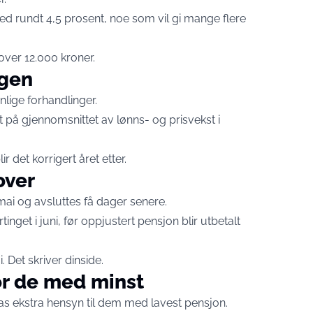
d rundt 4,5 prosent, noe som vil gi mange flere
ver 12.000 kroner.
ngen
lige forhandlinger.
t på gjennomsnittet av lønns- og prisvekst i
 det korrigert året etter.
over
mai og avsluttes få dager senere.
inget i juni, før oppjustert pensjon blir utbetalt
. Det skriver
dinside.
for de med minst
as ekstra hensyn til dem med lavest pensjon.