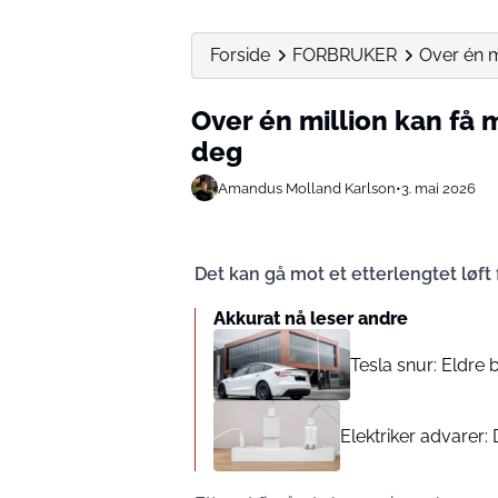
Forside
FORBRUKER
Over én mi
Over én million kan få m
deg
Amandus Molland Karlson
•
3. mai 2026
Det kan gå mot et etterlengtet løft 
Akkurat nå leser andre
Tesla snur: Eldre b
Elektriker advarer: 