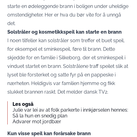
starte en ødeleggende brann i boligen under uheldige
omstendigheter. Her er hva du bør vite for å unngå
det.
Solstråler og kosmetikkspeil kan starte en brann
I noen tilfeller kan solstråler som treffer et buet speil,
for eksempel et sminkespeil, føre til brann. Dette
skjedde for en familie i Silkeborg, der et sminkespeil i
vinduet startet en brann. Solstrålene traff speilet slik at
lyset ble forsterket og satte fyr på en pappeske i
nærheten. Heldigvis var familien hjemme og fikk
slukket brannen raskt. Det melder dansk
TV2
.
Les også
Julie var lei av at folk parkerte i innkjørselen hennes:
Så la hun en snedig plan
Advarer mot jordbær
Kun visse speil kan forårsake brann