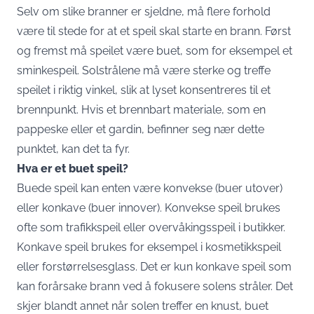
Selv om slike branner er sjeldne, må flere forhold
være til stede for at et speil skal starte en brann. Først
og fremst må speilet være buet, som for eksempel et
sminkespeil. Solstrålene må være sterke og treffe
speilet i riktig vinkel, slik at lyset konsentreres til et
brennpunkt. Hvis et brennbart materiale, som en
pappeske eller et gardin, befinner seg nær dette
punktet, kan det ta fyr.
Hva er et buet speil?
Buede speil kan enten være konvekse (buer utover)
eller konkave (buer innover). Konvekse speil brukes
ofte som trafikkspeil eller overvåkingsspeil i butikker.
Konkave speil brukes for eksempel i kosmetikkspeil
eller forstørrelsesglass. Det er kun konkave speil som
kan forårsake brann ved å fokusere solens stråler. Det
skjer blandt annet når solen treffer en knust, buet