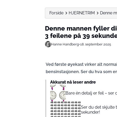
Forside
HJERNETRIM
Denne man
Denne mannen fyller di
3 feilene på 39 sekund
Hanne Handberg
•
18. september 2025
Ved første øyekast virker alt norma
bensinstasjonen. Ser du hva som er
Akkurat nå leser andre
Bare én detalj er feil – se
Ser du det skjulte 
sekunder!