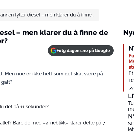
nen fyller diesel – men klarer du å finne...
esel – men klarer du å finne de
Nye
er?
N
Følg dagens.no på Google
Fu
My
st
Et
lt. Men noe er ikke helt som det skal være på
Da
 galt?
sv
L
Tu
r du det på 11 sekunder?
me
N
tallet? Bare de med «ørneblikk» klarer dette på 7
St
le