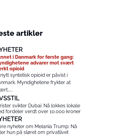
ste artikler
YHETER
nnet i Danmark for første gang:
ndighetene advarer mot svært
erkt opioid
 nytt syntetisk opioid er påvist i
nmark. Myndighetene frykter at
ært…...
IVSSTIL
rister svikter Dubai: Nå lokkes lokale
d fordeler verdt over 10.000 kroner
YHETER
ore nyheter om Melania Trump: Nå
tter hun på sløret om privatlivet