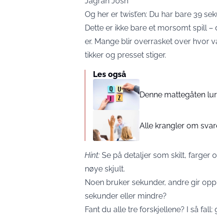
Jagran Josh
Og her er twist’en: Du har bare 39 se
Dette er ikke bare et morsomt spill –
er. Mange blir overrasket over hvor v
tikker og presset stiger.
Les også
Denne mattegåten lure
Alle krangler om sva
Hint:
Se på detaljer som skilt, farger
nøye skjult.
Noen bruker sekunder, andre gir opp e
sekunder eller mindre?
Fant du alle tre forskjellene? I så fall