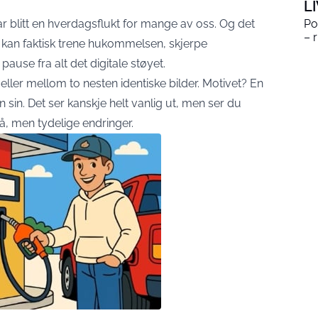
L
ar blitt en hverdagsflukt for mange av oss. Og det
Po
– 
e kan faktisk trene hukommelsen, skjerpe
use fra alt det digitale støyet.
jeller mellom to nesten identiske bilder. Motivet? En
n sin. Det ser kanskje helt vanlig ut, men ser du
å, men tydelige endringer.