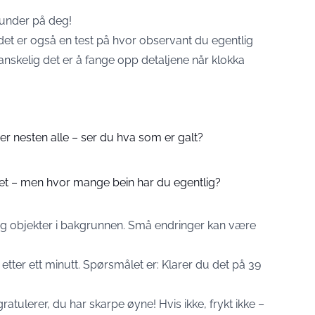
kunder på deg!
 det er også en test på hvor observant du egentlig
anskelig det er å fange opp detaljene når klokka
r nesten alle – ser du hva som er galt?
ret – men hvor mange bein har du egentlig?
 og objekter i bakgrunnen. Små endringer kan være
tter ett minutt. Spørsmålet er: Klarer du det på 39
: gratulerer, du har skarpe øyne! Hvis ikke, frykt ikke –