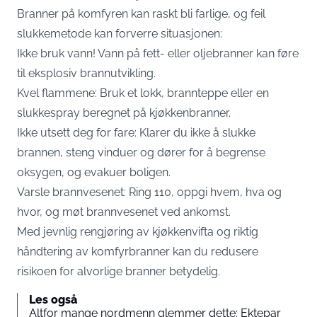
Branner på komfyren kan raskt bli farlige, og feil
slukkemetode kan forverre situasjonen:
Ikke bruk vann! Vann på fett- eller oljebranner kan føre
til eksplosiv brannutvikling.
Kvel flammene: Bruk et lokk, brannteppe eller en
slukkespray beregnet på kjøkkenbranner.
Ikke utsett deg for fare: Klarer du ikke å slukke
brannen, steng vinduer og dører for å begrense
oksygen, og evakuer boligen.
Varsle brannvesenet: Ring 110, oppgi hvem, hva og
hvor, og møt brannvesenet ved ankomst.
Med jevnlig rengjøring av kjøkkenvifta og riktig
håndtering av komfyrbranner kan du redusere
risikoen for alvorlige branner betydelig.
Les også
Altfor mange nordmenn glemmer dette: Ektepar