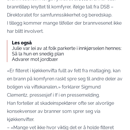
branntilløp knyttet til komfyrer, ifølge tall fra DSB –
Direktoratet for samfunnssikkerhet og beredskap.
I tillegg kommer mange tilfeller der brannvesenet ikke
har blitt involvert.
Les også
Julie var lei av at folk parkerte i innkjørselen hennes:
Så la hun en snedig plan
Advarer mot jordbær
«Er filteret i kjøkkenvifta fullt av fett fra matlaging, kan
en brann på komfyren raskt spre seg til andre deler av
boligen via viftekanalen,» forklarer Sigmund
Clementz, pressesjef i If i en
pressemelding
.
Han forteller at skadeinspektører ofte ser alvorlige
konsekvenser av branner som sprer seg via
kjøkkenvifter.
– «Mange vet ikke hvor viktig det er å holde filteret