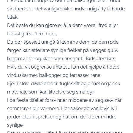
Hvis du får mange av dem på balkongen eller rundt
vinduene, er det vanligvis ikke nødvendig å ty til harde
tiltak.
Det beste du kan gjøre er å la dem være i fred eller
forsiktig feie dem bort.
Du bør spesielt unngå å klemme dem, da den røde
fargen kan etterlate synlige flekker på vegger, gulv,
hagemøbler og klær som henger til tørk utendørs.
Hvis du vil begrense antallet, kan det hjelpe å holde
vinduskarmer, balkonger og terrasser rene.
Fjern støv, døde blader, fugleskitt og annet organisk
materiale som kan tiltrekke seg små dyr.
I de fleste tilfeller forsvinner middene av seg selv når
sommeren blir varmere. Her søker de vanligvis ly i
jorden eller i sprekker og hulrom der de er mindre
synlige.