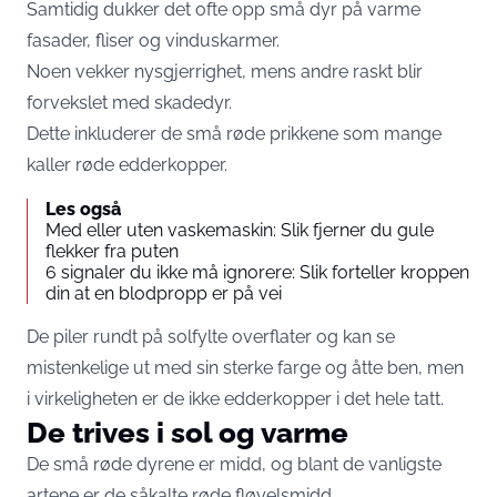
Samtidig dukker det ofte opp små dyr på varme
fasader, fliser og vinduskarmer.
Noen vekker nysgjerrighet, mens andre raskt blir
forvekslet med skadedyr.
Dette inkluderer de små røde prikkene som mange
kaller røde edderkopper.
Les også
Med eller uten vaskemaskin: Slik fjerner du gule
flekker fra puten
6 signaler du ikke må ignorere: Slik forteller kroppen
din at en blodpropp er på vei
De piler rundt på solfylte overflater og kan se
mistenkelige ut med sin sterke farge og åtte ben, men
i virkeligheten er de ikke edderkopper i det hele tatt.
De trives i sol og varme
De små røde dyrene er midd, og blant de vanligste
artene er de såkalte røde fløyelsmidd.