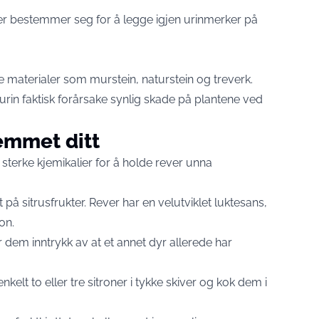
er bestemmer seg for å legge igjen urinmerker på
se materialer som murstein, naturstein og treverk.
urin faktisk forårsake synlig skade på plantene ved
jemmet ditt
l sterke kjemikalier for å holde rever unna
på sitrusfrukter. Rever har en velutviklet luktesans,
on.
 dem inntrykk av at et annet dyr allerede har
kelt to eller tre sitroner i tykke skiver og kok dem i