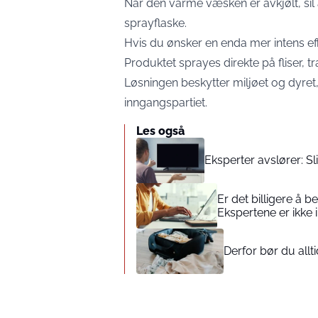
Når den varme væsken er avkjølt, sil a
sprayflaske.
Hvis du ønsker en enda mer intens effe
Produktet sprayes direkte på fliser, t
Løsningen beskytter miljøet og dyret, 
inngangspartiet.
Les også
Eksperter avslører: S
Er det billigere å b
Ekspertene er ikke i 
Derfor bør du allt