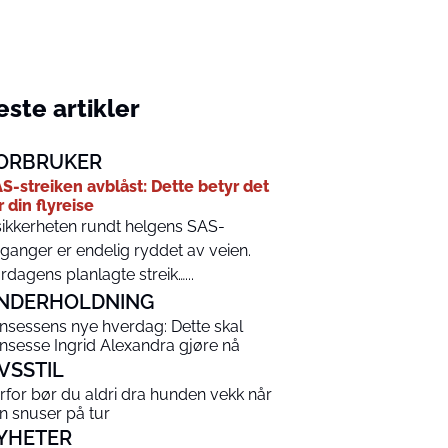
ste artikler
ORBRUKER
S-streiken avblåst: Dette betyr det
r din flyreise
ikkerheten rundt helgens SAS-
ganger er endelig ryddet av veien.
rdagens planlagte streik…...
NDERHOLDNING
insessens nye hverdag: Dette skal
insesse Ingrid Alexandra gjøre nå
IVSSTIL
rfor bør du aldri dra hunden vekk når
n snuser på tur
YHETER