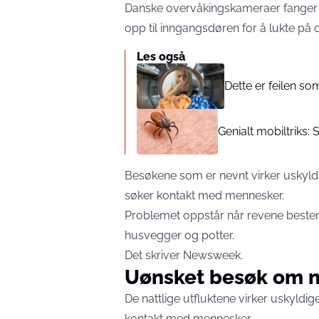
Danske overvåkingskameraer fanger j
opp til inngangsdøren for å lukte på d
Les også
Dette er feilen s
Genialt mobiltriks: S
Besøkene som er nevnt virker uskyld
søker kontakt med mennesker.
Problemet oppstår når revene bestem
husvegger og potter.
Det skriver Newsweek.
Uønsket besøk om n
De nattlige utfluktene virker uskyldi
kontakt med mennesker.