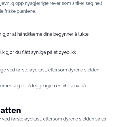
evnlig opp nysgjerrige rever som sniker seg helt
e friske plantene.
om gjør at håndklærne dine begynner å lukte
lik gjør du flått synlige på et øyeblikk
ige ved første øyekast, ettersom dyrene sjelden
mer seg for å legge igjen en «hilsen» på
atten
ge ved første øyekast, ettersom dyrene sjelden søker