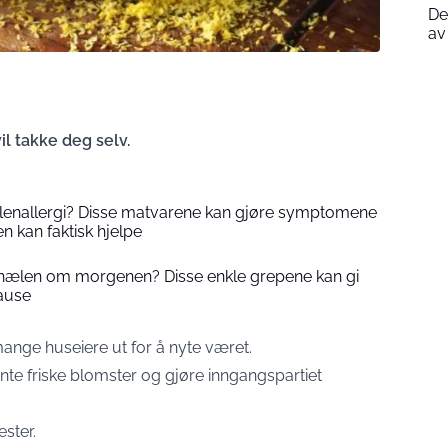
De
av
il takke deg selv.
llenallergi? Disse matvarene kan gjøre symptomene
 kan faktisk hjelpe
 hælen om morgenen? Disse enkle grepene kan gi
pause
nge huseiere ut for å nyte været.
lante friske blomster og gjøre inngangspartiet
ester.