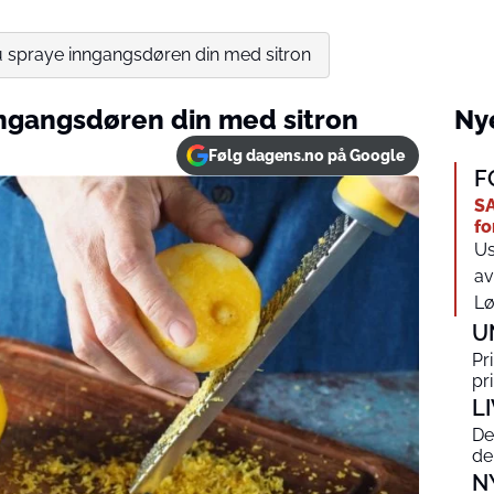
u spraye inngangsdøren din med sitron
nngangsdøren din med sitron
Nye
Følg dagens.no på Google
F
SA
fo
Us
av
Lø
U
Pr
pr
L
De
de
N