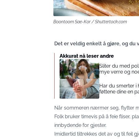
Boontoom Sae-Kor / Shuttertock.com
Det er veldig enkelt å gjøre, og du v
Akkurat nå leser andre
Sliter du med po
mye verre og noen
Har du smerter i
føttene dine en 
Når sommeren nærmer seg, flytter ma
Folk bruker timevis på å feie fliser, p
innbydende for gjester.
Imidlertid tiltrekkes det av og til feil gj