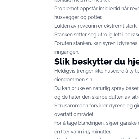
Problemet oppstår imidlertid når rev
husvegger og potter.
Lukten av reveurin er ekstremt sterk.
Stanken setter seg utrolig lett i porø
Foruten stanken, kan syren i dyrenes 
inngangen.
Slik beskytter du h
Heldigvis trenger ikke huseiere å ty ti
eiendommen sin.
Du kan bruke en naturlig spray basert 
og de hater den skarpe duften av sitr
Sitrusaromaen forvirrer dyrene og gir
overtatt området.
For å lage blandingen, skjær ganske en
en liter vann i 15 minutter.