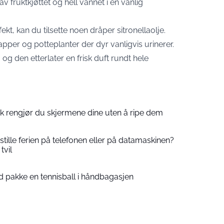
v fruktkjøttet og hell vannet i en vanlig
kt, kan du tilsette noen dråper sitronellaolje.
rapper og potteplanter der dyr vanligvis urinerer.
og den etterlater en frisk duft rundt hele
lik rengjør du skjermene dine uten å ripe dem
estille ferien på telefonen eller på datamaskinen?
tvil
id pakke en tennisball i håndbagasjen