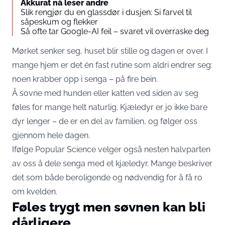
Akkurat nå leser andre
Slik rengjør du en glassdør i dusjen: Si farvel til
såpeskum og flekker
Så ofte tar Google-AI feil – svaret vil overraske deg
Mørket senker seg, huset blir stille og dagen er over. I
mange hjem er det én fast rutine som aldri endrer seg:
noen krabber opp i senga – på fire bein.
Å sovne med hunden eller katten ved siden av seg
føles for mange helt naturlig. Kjæledyr er jo ikke bare
dyr lenger – de er en del av familien, og følger oss
gjennom hele dagen.
Ifølge
Popular Science
velger også nesten halvparten
av oss å dele senga med et kjæledyr. Mange beskriver
det som både beroligende og nødvendig for å få ro
om kvelden.
Føles trygt men søvnen kan bli
dårligere