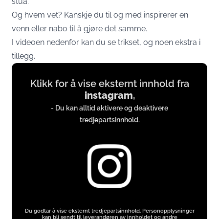
stua.
Og hvem vet? Kanskje du til og med inspirerer en
venn eller nabo til å gjøre det samme.
I videoen nedenfor kan du se trikset, og noen ekstra i
tillegg.
Display
Klikk for å vise eksternt innhold fra
content
instagram
,
from
- Du kan alltid aktivere og deaktivere
instagram.com
tredjepartsinnhold.
Du godtar å vise eksternt tredjepartsinnhold. Personopplysninger
kan bli sendt til leverandøren av innholdet og andre