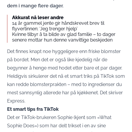
dem i mange flere dager.
Akkurat nå leser andre
14 år gammel jente gir håndskrevet brev til
flyvertinnen: ‘Jeg trenger hjelp’
Kvinne tilbyr å ta bilde av glad familie – to dager
senere mottar hun denne vanvittige beskjeden
Det finnes knapt noe hyggeligere enn friske blomster
på bordet. Men det er også like kjedelig når de
begynner å henge med hodet etter bare et par dager.
Heldigvis sirkulerer det nå et smart triks på TikTok som
kan redde blomsterprakten – med to ingredienser du
mest sannsynlig allerede har på kjøkkenet. Det skriver
Express
.
Et smart tips fra TikTok
Det er TikTok-brukeren Sophie (kjent som «What
Sophie Does») som har delt trikset i en av sine