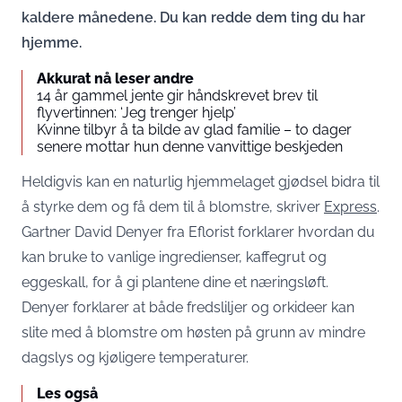
kaldere månedene. Du kan redde dem ting du har
hjemme.
Akkurat nå leser andre
14 år gammel jente gir håndskrevet brev til
flyvertinnen: ‘Jeg trenger hjelp’
Kvinne tilbyr å ta bilde av glad familie – to dager
senere mottar hun denne vanvittige beskjeden
Heldigvis kan en naturlig hjemmelaget gjødsel bidra til
å styrke dem og få dem til å blomstre, skriver
Express
.
Gartner David Denyer fra Eflorist forklarer hvordan du
kan bruke to vanlige ingredienser, kaffegrut og
eggeskall, for å gi plantene dine et næringsløft.
Denyer forklarer at både fredsliljer og orkideer kan
slite med å blomstre om høsten på grunn av mindre
dagslys og kjøligere temperaturer.
Les også