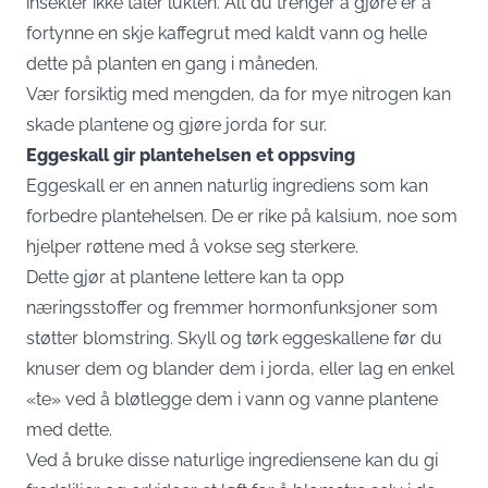
insekter ikke tåler lukten. Alt du trenger å gjøre er å
fortynne en skje kaffegrut med kaldt vann og helle
dette på planten en gang i måneden.
Vær forsiktig med mengden, da for mye nitrogen kan
skade plantene og gjøre jorda for sur.
Eggeskall gir plantehelsen et oppsving
Eggeskall er en annen naturlig ingrediens som kan
forbedre plantehelsen. De er rike på kalsium, noe som
hjelper røttene med å vokse seg sterkere.
Dette gjør at plantene lettere kan ta opp
næringsstoffer og fremmer hormonfunksjoner som
støtter blomstring. Skyll og tørk eggeskallene før du
knuser dem og blander dem i jorda, eller lag en enkel
«te» ved å bløtlegge dem i vann og vanne plantene
med dette.
Ved å bruke disse naturlige ingrediensene kan du gi