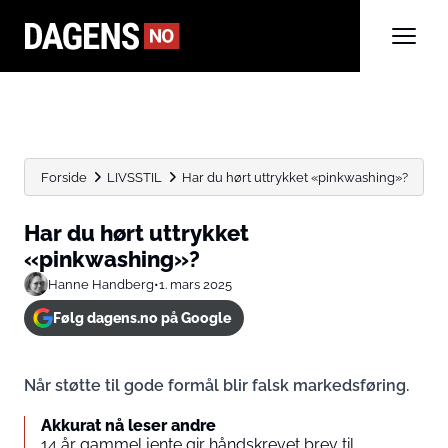
Forside
LIVSSTIL
Har du hørt uttrykket «pinkwashing»?
Har du hørt uttrykket
«pinkwashing»?
Hanne Handberg
•
1. mars 2025
Følg dagens.no på Google
Når støtte til gode formål blir falsk markedsføring.
Akkurat nå leser andre
14 år gammel jente gir håndskrevet brev til