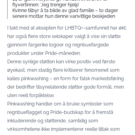
flyvertinnen: ‘Jeg trenger hjelp’
Kvinne tilbyr å ta bilde av glad familie – to dager
senere mottar hun denne vanvittige beskjeden
I takt med at aksepten for LHBTQ+-samfunnet har økt,
har også flere store selskaper valgt å vise sin støtte
gjennom fargerike logoer og regnbuefargede
produkter under Pride-måneden.
Denne synlige støtten kan virke positiv ved første
øyekast, men stadig flere kritiserer fenomenet som
kalles pinkwashing – en form for falsk markedsføring
der bedrifter tilsynelatende støtter gode formål, men
uten reell forpliktelse.
Pinkwashing handler om å bruke symboler som
regnbueflagget og Pride-budskap for å fremstå
inkluderende og støttende, samtidig som
virksomhetene ikke implementerer reelle tiltak som