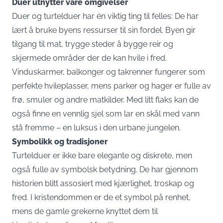
Duer utnytter våre omgivelser
Duer og turtelduer har én viktig ting til felles: De har
lært å bruke byens ressurser til sin fordel. Byen gir
tilgang til mat, trygge steder å bygge reir og
skjermede områder der de kan hvile i fred.
Vinduskarmer, balkonger og takrenner fungerer som
perfekte hvileplasser, mens parker og hager er fulle av
frø, smuler og andre matkilder. Med litt flaks kan de
også finne en vennlig sjel som lar en skål med vann
stå fremme – en luksus i den urbane jungelen.
Symbolikk og tradisjoner
Turtelduer er ikke bare elegante og diskrete, men
også fulle av symbolsk betydning. De har gjennom
historien blitt assosiert med kjærlighet, troskap og
fred. I kristendommen er de et symbol på renhet,
mens de gamle grekerne knyttet dem til