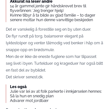
Akkurat nå leser andre
14 år gammel jente gir håndskrevet brev til
flyvertinnen: ‘Jeg trenger hjelp’
Kvinne tilbyr å ta bilde av glad familie – to dager
senere mottar hun denne vanvittige beskjeden
Det er vanskelig å forestille seg en by uten duer.
De flyr rundt på torg, balanserer elegant på
lyktestolper og venter tålmodig ved benker i håp om å
snappe opp en brødsmule.
Men de er ikke de eneste fuglene som har tilpasset
seg livet i byen. Turtelduer og krageduer har også blitt
en fast del av bybildet.
Det skriver
senest.dk.
Les også
Julie var lei av at folk parkerte i innkjørselen hennes:
Så la hun en snedig plan
Advarer mot jordbær