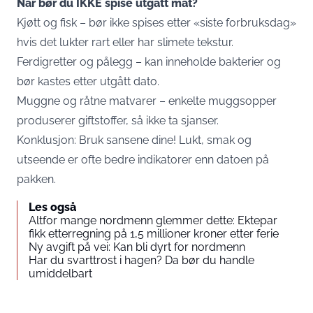
Når bør du IKKE spise utgått mat?
Kjøtt og fisk – bør ikke spises etter «siste forbruksdag»
hvis det lukter rart eller har slimete tekstur.
Ferdigretter og pålegg – kan inneholde bakterier og
bør kastes etter utgått dato.
Muggne og råtne matvarer – enkelte muggsopper
produserer giftstoffer, så ikke ta sjanser.
Konklusjon: Bruk sansene dine! Lukt, smak og
utseende er ofte bedre indikatorer enn datoen på
pakken.
Les også
Altfor mange nordmenn glemmer dette: Ektepar
fikk etterregning på 1,5 millioner kroner etter ferie
Ny avgift på vei: Kan bli dyrt for nordmenn
Har du svarttrost i hagen? Da bør du handle
umiddelbart