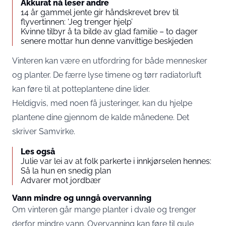
Akkurat nå leser andre
14 år gammel jente gir håndskrevet brev til
flyvertinnen: ‘Jeg trenger hjelp’
Kvinne tilbyr å ta bilde av glad familie – to dager
senere mottar hun denne vanvittige beskjeden
Vinteren kan være en utfordring for både mennesker
og planter. De færre lyse timene og tørr radiatorluft
kan føre til at potteplantene dine lider.
Heldigvis, med noen få justeringer, kan du hjelpe
plantene dine gjennom de kalde månedene.
Det
skriver Samvirke.
Les også
Julie var lei av at folk parkerte i innkjørselen hennes:
Så la hun en snedig plan
Advarer mot jordbær
Vann mindre og unngå overvanning
Om vinteren går mange planter i dvale og trenger
derfor mindre vann. Overvanning kan føre til gule