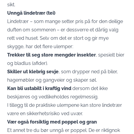
sikt.
Unngå lindetrær (tei)
Lindetrær – som mange setter pris på for den deilige
duften om sommeren – er dessverre et dårlig valg
rett ved huset. Selv om det er stort og gir mye
skygge, har det flere ulemper:
Trekker til seg store mengder insekter
, spesielt bier
og bladlus (afider).
Skiller ut klebrig sevje
, som drypper ned på biler,
hagemøbler og gangveier og skaper søl.
Kan bli ustabilt i kraftig vind
dersom det ikke
beskjæres og vedlikeholdes regelmessig.
I tillegg til de praktiske ulempene kan store lindetrær
være en sikkerhetsrisiko ved uvær.
Vær også forsiktig med poppel og gran
Et annet tre du bør unngå er poppel. De er riktignok