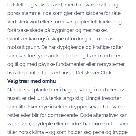
lettstelte og vokser raskt, men har svake røtter og
porøs stamme, noe som gjør dem sårbare for råte.
Ved sterk vind eller storm kan popler lett knekke og
forårsake skade på bygninger og mennesker.
Grantrær kan også skape utfordringer – men av
motsatt grunn. De har dyptgående og kraftige røtter
som kan forstyrre andre planter og trær i nærheten,
og til og med påvirke fundamenter eller rørsystemer
hvis de plantes for nært huset. Det skriver
Click
Velg trær med omhu
Når du skal plante trær i hagen, særlig i nærheten av
huset, er det lurt å tenke langsiktig. Unngå tresorter
som tiltrekker mye insekter, drypper sevje, har svake
røtter eller blir for dominerende. Gode alternativer kan
være lønn, prydeple eller mindre, hardføre sorter som
tåler norsk klima – og som holder seg pene og trygge