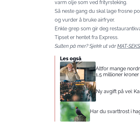
varm olje som ved frityrsteking.
Så neste gang du skal lage frosne po
og vurder å bruke airfryer.
Enkle grep som gir deg restaurantkvali
Tipset er hentet fra
Express
.
Sulten på mer? Sjekk ut vår
MAT-SEKS
Les også
Altfor mange nordm
1,5 millioner kroner 
Ny avgift på vei: K
Har du svarttrost i h