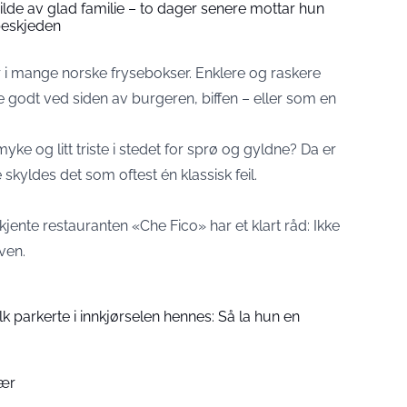
 bilde av glad familie – to dager senere mottar hun
beskjeden
r i mange norske frysebokser. Enklere og raskere
oe godt ved siden av burgeren, biffen – eller som en
yke og litt triste i stedet for sprø og gyldne? Da er
skyldes det som oftest én klassisk feil.
jente restauranten «Che Fico» har et klart råd: Ikke
rven.
folk parkerte i innkjørselen hennes: Så la hun en
bær