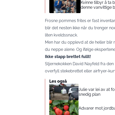
Kvinne tilbyr å ta
denne vanvittige 
Frosne pommes frites er fast inventa
blir det nesten ikke når du trenger n
liten kveldssnack.
Men har du opplevd at de heller blir m
du neppe alene. Og ifølge ekspertene 
Ikke stapp brettet fullt!
Stjernekokken David Nayfeld fra den k
overfyll stekebrettet eller airfryer-ku
Les også
Julie var lei av at 
snedig plan
Advarer mot jord