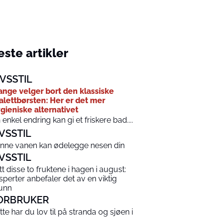
ste artikler
IVSSTIL
nge velger bort den klassiske
alettbørsten: Her er det mer
gieniske alternativet
 enkel endring kan gi et friskere bad....
IVSSTIL
nne vanen kan ødelegge nesen din
IVSSTIL
tt disse to fruktene i hagen i august:
sperter anbefaler det av en viktig
unn
ORBRUKER
tte har du lov til på stranda og sjøen i