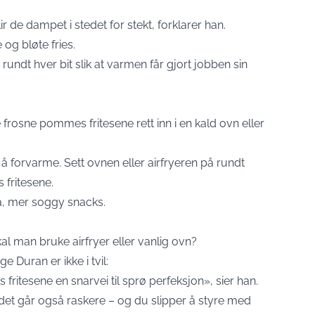
r de dampet i stedet for stekt, forklarer han.
og bløte fries.
 rundt hver bit slik at varmen får gjort jobben sin
 frosne pommes fritesene rett inn i en kald ovn eller
 å forvarme. Sett ovnen eller airfryeren på rundt
 fritesene.
ja, mer soggy snacks.
al man bruke airfryer eller vanlig ovn?
Duran er ikke i tvil:
fritesene en snarvei til sprø perfeksjon», sier han.
, det går også raskere – og du slipper å styre med