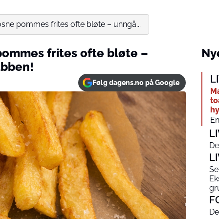
rosne pommes frites ofte bløte – unngå...
 pommes frites ofte bløte –
Nye
abben!
L
Følg dagens.no på Google
Ma
to
hy
En
L
De
L
Se
Ek
gr
F
De