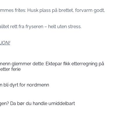
mmes frites: Husk plass på brettet, forvarm godt,
tet rett fra fryseren – helt uten stress.
JON!
enn glemmer dette: Ektepar fikk etterregning på
etter ferie
an bli dyrt for nordmenn
agen? Da bør du handle umiddelbart