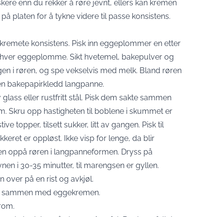
raskere enn du rekker å røre jevnt, ellers kan kremen
e på platen for å tykne videre til passe konsistens.
og kremete konsistens. Pisk inn eggeplommer en etter
hver eggeplomme. Sikt hvetemel, bakepulver og
ngen i røren, og spe vekselvis med melk. Bland røren
en bakepapirkledd langpanne.
v glass eller rustfritt stål. Pisk dem sakte sammen
kum. Skru opp hastigheten til boblene i skummet er
 topper, tilsett sukker, litt av gangen. Pisk til
eret er oppløst. Ikke visp for lenge, da blir
n oppå røren i langpanneformen. Dryss på
nen i 30-35 minutter, til marengsen er gyllen.
 over på en rist og avkjøl.
lett sammen med eggekremen.
rom.