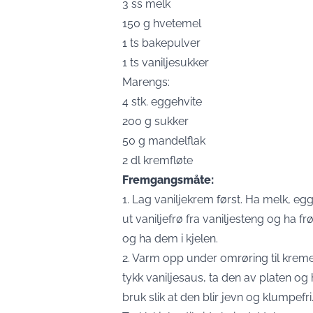
3 ss melk
150 g hvetemel
1 ts bakepulver
1 ts vaniljesukker
Marengs:
4 stk. eggehvite
200 g sukker
50 g mandelflak
2 dl kremfløte
Fremgangsmåte:
1. Lag vaniljekrem først. Ha melk, eg
ut vaniljefrø fra vaniljesteng og ha f
og ha dem i kjelen.
2. Varm opp under omrøring til krem
tykk vaniljesaus, ta den av platen og h
bruk slik at den blir jevn og klumpefri