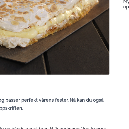
My
op
, og passer perfekt vårens fester. Nå kan du også
pskriften.
 gir håndskrevet brev til flyvertinnen: ‘Jeg trenger