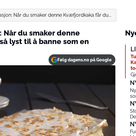
rmasjon: Når du smaker denne Kvæfjordkaka får du...
n: Når du smaker denne
Nye
å lyst til å banne som en
L
Tu
Følg dagens.no på Google
Ka
to
Gj
N
Ny
so
N
St
De
N
Fu