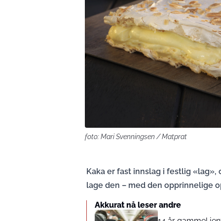
foto: Mari Svenningsen / Matprat
Kaka er fast innslag i festlig «lag»
lage den – med den opprinnelige op
Akkurat nå leser andre
14 år gammel jente