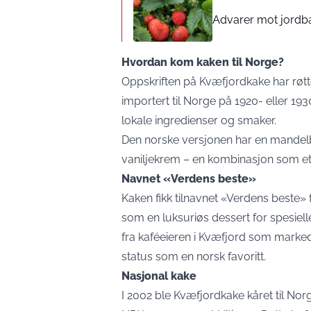
Advarer mot jord
Hvordan kom kaken til Norge?
Oppskriften på Kvæfjordkake har røtt
importert til Norge på 1920- eller 193
lokale ingredienser og smaker.
Den norske versjonen har en mande
vaniljekrem – en kombinasjon som et
Navnet «Verdens beste»
Kaken fikk tilnavnet «Verdens beste» 
som en luksuriøs dessert for spesiell
fra kaféeieren i Kvæfjord som marke
status som en norsk favoritt.
Nasjonal kake
I 2002 ble Kvæfjordkake kåret til No