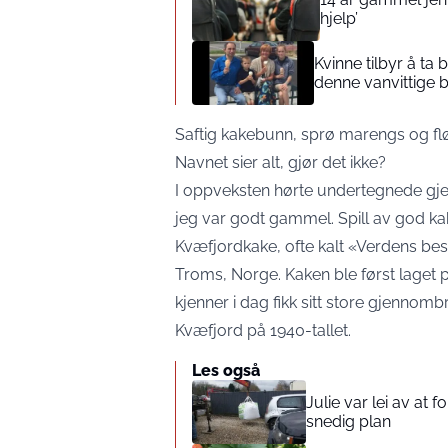
hjelp’
Kvinne tilbyr å ta
denne vanvittige 
Saftig kakebunn, sprø marengs og fl
Navnet sier alt, gjør det ikke?
I oppveksten hørte undertegnede gje
jeg var godt gammel. Spill av god ka
Kvæfjordkake, ofte kalt «Verdens best
Troms, Norge. Kaken ble først laget p
kjenner i dag fikk sitt store gjennom
Kvæfjord på 1940-tallet.
Les også
Julie var lei av at 
snedig plan