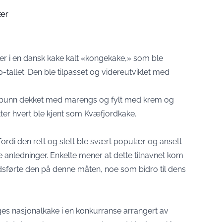
bær
er i en dansk kake kalt «kongekake,» som ble
0-tallet. Den ble tilpasset og videreutviklet med
lbunn dekket med marengs og fylt med krem og
ter hvert ble kjent som Kvæfjordkake.
fordi den rett og slett ble svært populær og ansett
e anledninger. Enkelte mener at dette tilnavnet kom
dsførte den på denne måten, noe som bidro til dens
rges nasjonalkake i en konkurranse arrangert av