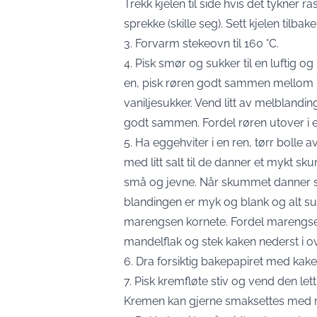
Trekk kjelen til side hvis det tykner 
sprekke (skille seg). Sett kjelen tilbak
3. Forvarm stekeovn til 160 °C.
4. Pisk smør og sukker til en luftig 
en, pisk røren godt sammen mellom 
vaniljesukker. Vend litt av melblandi
godt sammen. Fordel røren utover i 
5. Ha eggehviter i en ren, tørr bolle a
med litt salt til de danner et mykt s
små og jevne. Når skummet danner stive
blandingen er myk og blank og alt sukk
marengsen kornete. Fordel marengse
mandelflak og stek kaken nederst i ov
6. Dra forsiktig bakepapiret med kaken
7. Pisk kremfløte stiv og vend den 
Kremen kan gjerne smaksettes med 