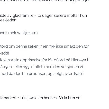
 bilde av glad familie – to dager senere mottar hun
beskjeden
øyelsmyk vaniljekrem.
tord om denne kaken, men fikk ikke smakt den før
ketid!
e», har sin opprinnelse fra Kvæfjord på Hinnøya i
å 1920- eller 1930-tallet, men den versjonen vi
brudd da den ble produsert og solgt av en kafé i
folk parkerte i innkjørselen hennes: Så la hun en