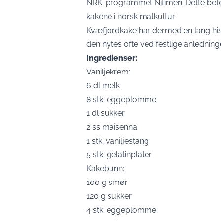
NRK-programmet Nitimen. Dette befe
kakene i norsk matkultur.
Kvæfjordkake har dermed en lang hist
den nytes ofte ved festlige anlednin
Ingredienser:
Vaniljekrem:
6 dl melk
8 stk. eggeplomme
1 dl sukker
2 ss maisenna
1 stk. vaniljestang
5 stk. gelatinplater
Kakebunn:
100 g smør
120 g sukker
4 stk. eggeplomme