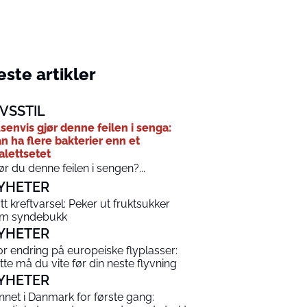
ste artikler
IVSSTIL
senvis gjør denne feilen i senga:
n ha flere bakterier enn et
alettsetet
ør du denne feilen i sengen?...
YHETER
tt kreftvarsel: Peker ut fruktsukker
m syndebukk
YHETER
or endring på europeiske flyplasser:
tte må du vite før din neste flyvning
YHETER
nnet i Danmark for første gang: