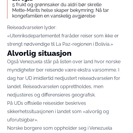
5 frukt og grønnsaker du aldri bør skrelle
Mette-Marits helse skaper bekymring: Nå tar
kongefamilien en vanskelig avgjørelse
Reiseadvarselen lyder:
«Utenriksdepartementet fraråder reiser som ikke er
strengt nødvendige til La Paz-regionen i Bolivia.»
Alvorlig situasjon
Også Venezuela står på listen over land hvor norske
myndigheter ber reisende være ekstra varsomme. I
dag har UD imidlertid nedjustert reiseadvarselen for
landet. Reiseadvarselen opprettholdes, men
nedjusteres og differensieres geografisk.
På UDs offisielle reisesider beskrives
sikkerhetssituasjonen i landet som «alvorlig og
uforutsigbar».
Norske borgere som oppholder seg i Venezuela