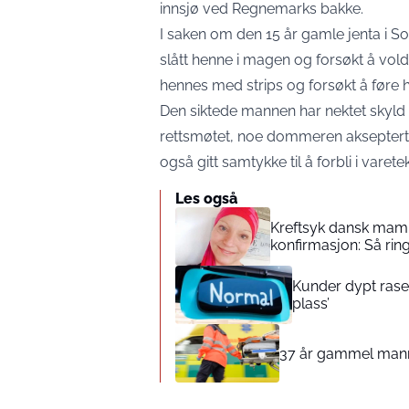
innsjø ved Regnemarks bakke.
I saken om den 15 år gamle jenta i So
slått henne i magen og forsøkt å vol
hennes med strips og forsøkt å føre 
Den siktede mannen har nektet skyld 
rettsmøtet, noe dommeren aksepterte t
også gitt samtykke til å forbli i varetek
Les også
Kreftsyk dansk mamm
konfirmasjon: Så rin
Kunder dypt rasen
plass’
37 år gammel mann b