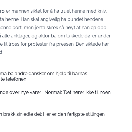
rø er mannen siktet for å ha truet henne med kniv,
dta henne. Han skal angivelig ha bundet hendene
henne bort, men jenta skrek så høyt at han ga opp.
i alle anklager, og aktor ba om lukkede dører under
il tross for protester fra pressen. Den siktede har
t.
a ba andre dansker om hjelp til barnas
gte telefonen
de over nye varer i Normal: ‘Det hører ikke til noen
rakk sin edle del: Her er den farligste stillingen