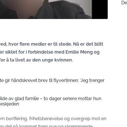
De
d, hvor flere medier er til stede. Nå er det blitt
r siktet for i forbindelse med Emilie Meng og
r å ta livet av den unge kvinnen.
 gir håndskrevet brev til flyvertinnen: ‘Jeg trenger
 bilde av glad familie – to dager senere mottar hun
beskjeden
om bortføring, frihetsberøvelse og overgrep mot en
, har det nå kommet frem nye og skremmende