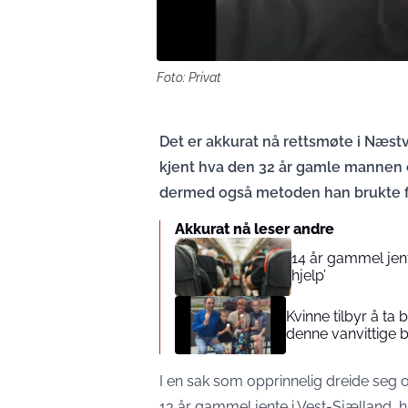
Foto: Privat
Det er akkurat nå rettsmøte i Næstve
kjent hva den 32 år gamle mannen e
dermed også metoden han brukte fo
Akkurat nå leser andre
14 år gammel jente
hjelp’
Kvinne tilbyr å ta
denne vanvittige 
I en sak som opprinnelig dreide seg 
13 år gammel jente i Vest-Sjælland