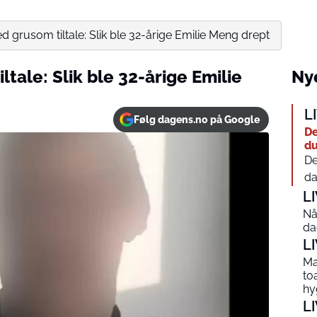
 grusom tiltale: Slik ble 32-årige Emilie Meng drept
tale: Slik ble 32-årige Emilie
Nye
L
Følg dagens.no på Google
De
du
De
da
L
Nå
da
L
Ma
to
hy
L