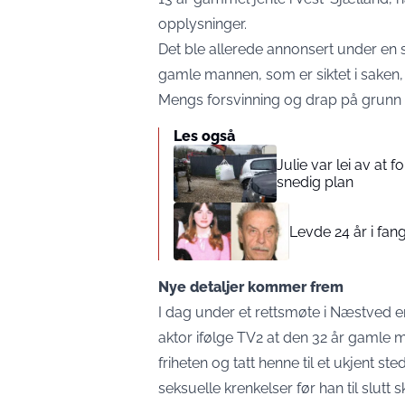
opplysninger.
Det ble allerede annonsert under en s
gamle mannen, som er siktet i saken, n
Mengs forsvinning og drap på grunn a
Les også
Julie var lei av at 
snedig plan
Levde 24 år i fang
Nye detaljer kommer frem
I dag under et rettsmøte i Næstved er
aktor ifølge
TV2
at den 32 år gamle m
friheten og tatt henne til et ukjent s
seksuelle krenkelser før han til slutt 