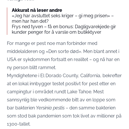
Akkurat nå leser andre
«Jeg har avsluttet seks kriger – gi meg prisen» –
men har han det?
Frys ned tyven – få en bonus: Dagligvarekjede gir
kunder penger for å varsle om butikktyver
For mange er pest noe man forbinder med
middelalderen og «Den sorte død». Men blant annet i
USA er sykdommen fortsatt en realitet – og nå har en
ny person blitt rammet.
Myndighetene i El Dorado County, California, bekrefter
at en lokal innbygger testet positivt for pest etter en
campingtur i området rundt Lake Tahoe. Mest
sannsynlig ble vedkommende bitt av en loppe som
bar bakterien
Yersinia pestis
– den samme bakterien
som stod bak pandemien som tok livet av millioner på
1300-tallet.