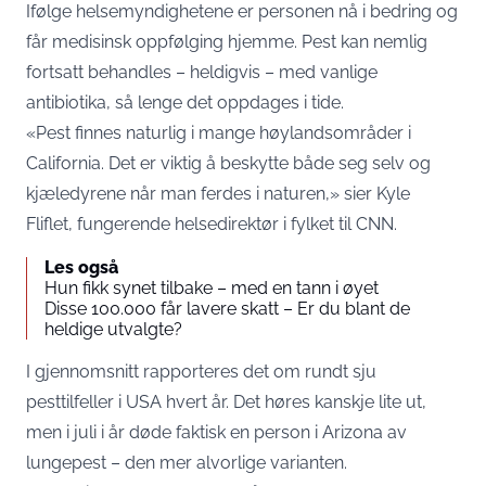
Ifølge helsemyndighetene er personen nå i bedring og
får medisinsk oppfølging hjemme. Pest kan nemlig
fortsatt behandles – heldigvis – med vanlige
antibiotika, så lenge det oppdages i tide.
«Pest finnes naturlig i mange høylandsområder i
California. Det er viktig å beskytte både seg selv og
kjæledyrene når man ferdes i naturen,» sier Kyle
Fliflet, fungerende helsedirektør i fylket til
CNN
.
Les også
Hun fikk synet tilbake – med en tann i øyet
Disse 100.000 får lavere skatt – Er du blant de
heldige utvalgte?
I gjennomsnitt rapporteres det om rundt sju
pesttilfeller i USA hvert år. Det høres kanskje lite ut,
men i juli i år døde faktisk en person i Arizona av
lungepest – den mer alvorlige varianten.