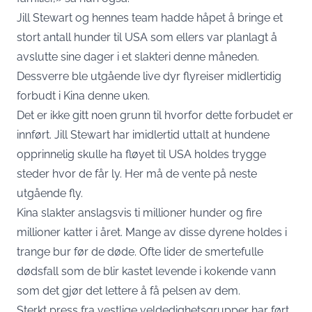
Jill Stewart og hennes team hadde håpet å bringe et
stort antall hunder til USA som ellers var planlagt å
avslutte sine dager i et slakteri denne måneden.
Dessverre ble utgående live dyr flyreiser midlertidig
forbudt i Kina denne uken.
Det er ikke gitt noen grunn til hvorfor dette forbudet er
innført. Jill Stewart har imidlertid uttalt at hundene
opprinnelig skulle ha fløyet til USA holdes trygge
steder hvor de får ly. Her må de vente på neste
utgående fly.
Kina slakter anslagsvis ti millioner hunder og fire
millioner katter i året. Mange av disse dyrene holdes i
trange bur før de døde. Ofte lider de smertefulle
dødsfall som de blir kastet levende i kokende vann
som det gjør det lettere å få pelsen av dem.
Sterkt press fra vestlige veldedighetsgrupper har ført