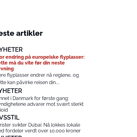
ste artikler
YHETER
or endring på europeiske flyplasser:
tte må du vite før din neste
yvning
ere flyplasser endrer nå reglene, og
tte kan påvirke reisen din....
YHETER
nnet i Danmark for første gang:
ndighetene advarer mot svært sterkt
ioid
IVSSTIL
rister svikter Dubai: Nå lokkes lokale
d fordeler verdt over 10.000 kroner