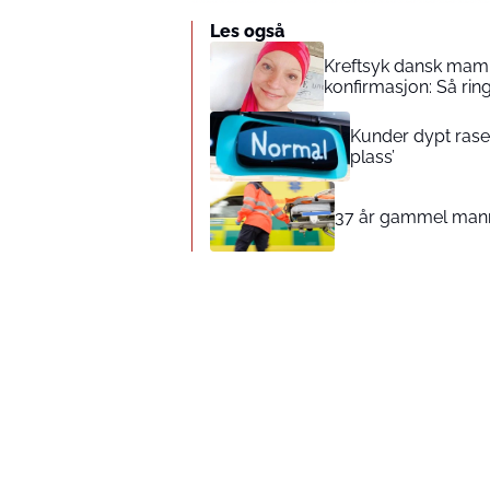
Les også
Kreftsyk dansk mamm
konfirmasjon: Så rin
Kunder dypt rasen
plass’
37 år gammel mann b