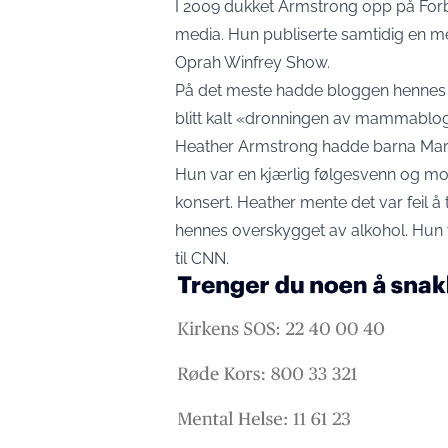
I 2009 dukket Armstrong opp på Forbes
media. Hun publiserte samtidig en m
Oprah Winfrey Show.
På det meste hadde bloggen hennes m
blitt kalt «dronningen av mammablo
Heather Armstrong hadde barna Marlo
Hun var en kjærlig følgesvenn og mor 
konsert. Heather mente det var feil å t
hennes overskygget av alkohol. Hun v
til
CNN.