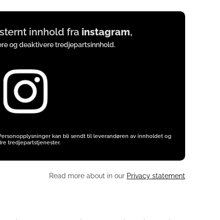
ksternt innhold fra
instagram
,
vere og deaktivere tredjepartsinnhold.
 Personopplysninger kan bli sendt til leverandøren av innholdet og
re tredjepartstjenester.
Read more about in our
Privacy statement