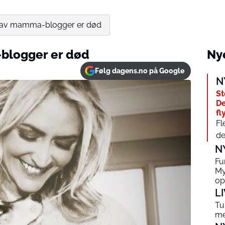
 av mamma-blogger er død
blogger er død
Nye
Følg dagens.no på Google
N
St
De
fl
Fl
de
N
Fu
My
op
L
Tu
me