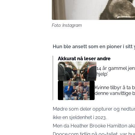
Foto: Instagram
Hun ble ansett som en pioner i sitt
Akkurat nå leser andre
14 år gammel jente
hjelp’
Kvinne tilbyr å ta
denne vanvittige 
Mødre som deler oppturer og nedture
ikke en sjeldenhet i 2023.
Men da Heather Brooke Hamilton aka 
Dooce.com tidlig på 00-tallet, var hu