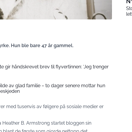
N
St
le
 yrke. Hun ble bare 47 år gammel.
 gir håndskrevet brev til flyvertinnen: ‘Jeg trenger
 bilde av glad familie – to dager senere mottar hun
beskjeden
r med tusenvis av følgere på sosiale medier er
Heather B. Armstrong startet bloggen sin
n blant de første som gjorde nettopp det.