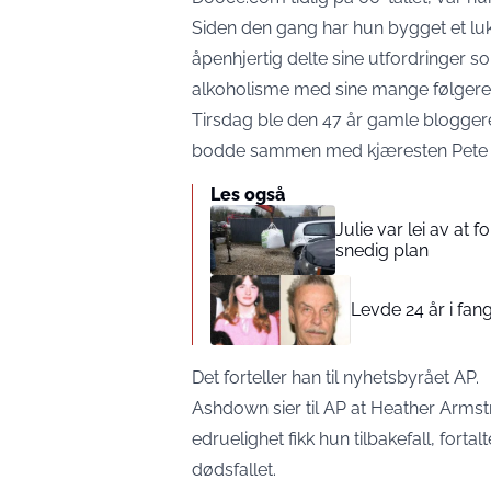
Siden den gang har hun bygget et lu
åpenhjertig delte sine utfordringer
alkoholisme med sine mange følgere
Tirsdag ble den 47 år gamle bloggeren
bodde sammen med kjæresten Pete
Les også
Julie var lei av at 
snedig plan
Levde 24 år i fang
Det forteller
han til nyhetsbyrået AP
.
Ashdown sier til AP at Heather Arms
edruelighet fikk hun tilbakefall, forta
dødsfallet.