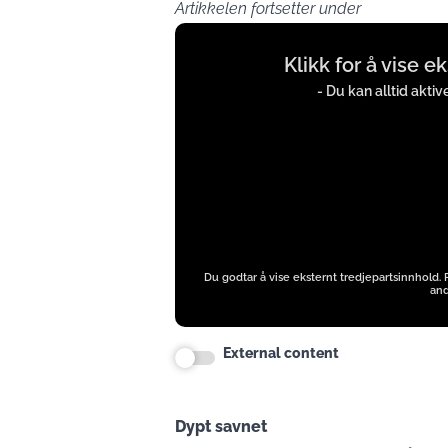
Artikkelen fortsetter under
Display
Klikk for å vise e
content
from
- Du kan alltid akti
instagram.com
Du godtar å vise eksternt tredjepartsinnhold.
and
External content
Dypt savnet