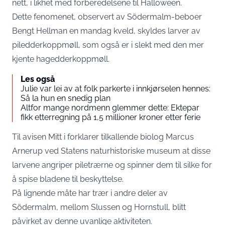
nett, i likhet med forberedelsene til Halloween.
Dette fenomenet, observert av Södermalm-beboer
Bengt Hellman en mandag kveld, skyldes larver av
piledderkoppmøll, som også er i slekt med den mer
kjente hagedderkoppmøll.
Les også
Julie var lei av at folk parkerte i innkjørselen hennes:
Så la hun en snedig plan
Altfor mange nordmenn glemmer dette: Ektepar
fikk etterregning på 1,5 millioner kroner etter ferie
Til avisen Mitt i
forklarer tilkallende biolog Marcus
Arnerup ved Statens naturhistoriske museum at disse
larvene angriper piletrærne og spinner dem til silke for
å spise bladene til beskyttelse.
På lignende måte har trær i andre deler av
Södermalm, mellom Slussen og Hornstull, blitt
påvirket av denne uvanlige aktiviteten.