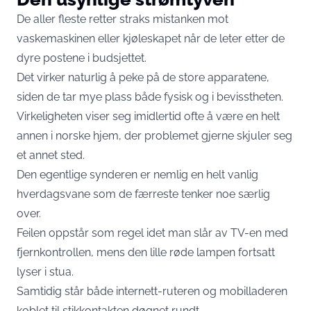
De aller fleste retter straks mistanken mot
vaskemaskinen eller kjøleskapet når de leter etter de
dyre postene i budsjettet.
Det virker naturlig å peke på de store apparatene,
siden de tar mye plass både fysisk og i bevisstheten.
Virkeligheten viser seg imidlertid ofte å være en helt
annen i norske hjem, der problemet gjerne skjuler seg
et annet sted.
Den egentlige synderen er nemlig en helt vanlig
hverdagsvane som de færreste tenker noe særlig
over.
Feilen oppstår som regel idet man slår av TV-en med
fjernkontrollen, mens den lille røde lampen fortsatt
lyser i stua.
Samtidig står både internett-ruteren og mobilladeren
koblet til stikkontakten døgnet rundt.