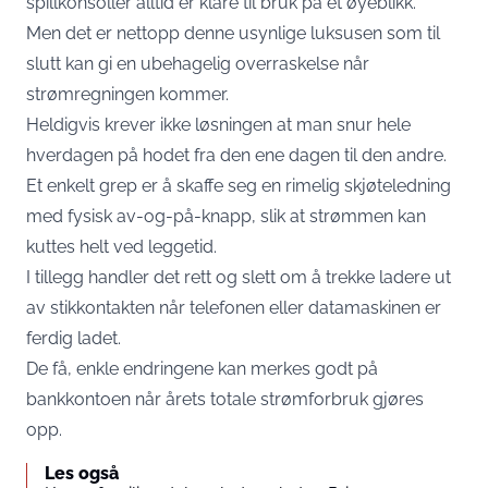
spillkonsoller alltid er klare til bruk på et øyeblikk.
Men det er nettopp denne usynlige luksusen som til
slutt kan gi en ubehagelig overraskelse når
strømregningen kommer.
Heldigvis krever ikke løsningen at man snur hele
hverdagen på hodet fra den ene dagen til den andre.
Et enkelt grep er å skaffe seg en rimelig skjøteledning
med fysisk av-og-på-knapp, slik at strømmen kan
kuttes helt ved leggetid.
I tillegg handler det rett og slett om å trekke ladere ut
av stikkontakten når telefonen eller datamaskinen er
ferdig ladet.
De få, enkle endringene kan merkes godt på
bankkontoen når årets totale strømforbruk gjøres
opp.
Les også