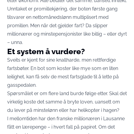
etter økonomi. Alle betaler det samme, uansett inntekt.
Unntaket er promillekjøring, der boten første gang
tilsvarer en nettomånedslønn multiplisert med
promillen. Men når det gjelder fart? Da slipper
millionærer og minstepensjonister like billig – eller dyrt
– unna.
Et system å vurdere?
Sveits er kjent for sine knallharde, men rettferdige
fartsbøter. En bot som koster like mye som en liten
leilighet, kan få selv de mest fartsglade til å lette på
gasspedalen.
Spørsmålet er om flere land burde følge etter. Skal det
virkelig koste det samme å bryte loven, uansett om
du lever på minstelønn eller har helikopter i hagen?
I mellomtiden har den franske millionæren i Lausanne
fått en lærepenge – i hvert fall på papiret. Om det