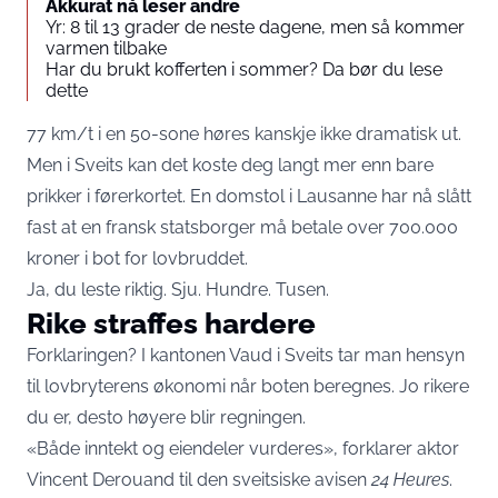
Akkurat nå leser andre
Yr: 8 til 13 grader de neste dagene, men så kommer
varmen tilbake
Har du brukt kofferten i sommer? Da bør du lese
dette
77 km/t i en 50-sone høres kanskje ikke dramatisk ut.
Men i Sveits kan det koste deg langt mer enn bare
prikker i førerkortet. En domstol i Lausanne har nå slått
fast at en fransk statsborger må betale over 700.000
kroner i bot for lovbruddet.
Ja, du leste riktig. Sju. Hundre. Tusen.
Rike straffes hardere
Forklaringen? I kantonen Vaud i Sveits tar man hensyn
til lovbryterens økonomi når boten beregnes. Jo rikere
du er, desto høyere blir regningen.
«Både inntekt og eiendeler vurderes», forklarer aktor
Vincent Derouand til den sveitsiske avisen
24 Heures
.