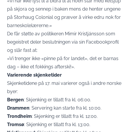
«Vi har ikke lyst til å bidra til at noen står med ketsjup
på skjora og sennep i baken mens de henter ungene
på Storhaug Colonial og præver å virke edru nok for
barneskolelærerne.»
De får støtte av politikeren Mimir Kristjánsson som
begeistret deler beslutningen via sin Facebookprofil
og slår fast at:
«Vi trenger ikke «pinne på for landet», det er barnas
dag – ikke et fokkings afterski!».
Varierende skjenketider
Skjenketidene på 17. mai varierer også i andre norske
byer:
Bergen
: Skjenking er tillatt fra kl. 06:00.
Drammen
: Servering kan starte fra kl. 10:00.
Trondheim
: Skjenking er tillatt fra kl. 12:00.
Tromsø
: Skjenking er tillatt fra kl. 13:00.