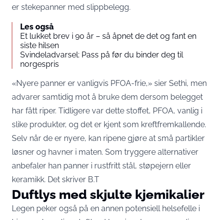
er stekepanner med slippbelegg.
Les også
Et lukket brev i 90 år – så åpnet de det og fant en
siste hilsen
Svindeladvarsel: Pass på før du binder deg til
norgespris
«Nyere panner er vanligvis PFOA-frie,» sier Sethi, men
advarer samtidig mot å bruke dem dersom belegget
har fått riper. Tidligere var dette stoffet, PFOA, vanlig i
slike produkter, og det er kjent som kreftfremkallende.
Selv når de er nyere, kan ripene gjøre at små partikler
løsner og havner i maten. Som tryggere alternativer
anbefaler han panner i rustfritt stål, støpejern eller
keramikk. Det skriver
B.T
Duftlys med skjulte kjemikalier
Legen peker også på en annen potensiell helsefelle i