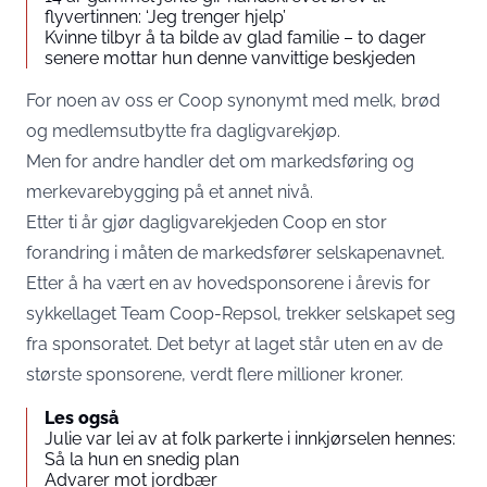
flyvertinnen: ‘Jeg trenger hjelp’
Kvinne tilbyr å ta bilde av glad familie – to dager
senere mottar hun denne vanvittige beskjeden
For noen av oss er Coop synonymt med melk, brød
og medlemsutbytte fra dagligvarekjøp.
Men for andre handler det om markedsføring og
merkevarebygging på et annet nivå.
Etter ti år gjør dagligvarekjeden Coop en stor
forandring i måten de markedsfører selskapenavnet.
Etter å ha vært en av hovedsponsorene i årevis for
sykkellaget Team Coop-Repsol, trekker selskapet seg
fra sponsoratet. Det betyr at laget står uten en av de
største sponsorene, verdt flere millioner kroner.
Les også
Julie var lei av at folk parkerte i innkjørselen hennes:
Så la hun en snedig plan
Advarer mot jordbær