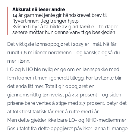
Akkurat nå leser andre
14 år gammel jente gir håndskrevet brev til
flyvertinnen: ‘Jeg trenger hjelp’
Kvinne tilbyr å ta bilde av glad familie – to dager
senere mottar hun denne vanvittige beskjeden
Det viktigste lønnsoppgjøret i 2025 er i mål. Nå får
rundt 1,6 millioner nordmenn – og kanskje også du –
mer i lønn.
LO og NHO ble nylig enige om en lønnspakke med
fem kroner i timen i generelt tillegg. For lavtlønte blir
det enda litt mer. Totalt gir oppgjøret en
gjennomsnittlig lønnvekst på 4,4 prosent – og siden
prisene bare ventes å stige med 2,7 prosent, betyr det
at folk flest faktisk får mer å rutte med i år.
Men dette gjelder ikke bare LO- og NHO-medlemmer.
Resultatet fra dette oppgjøret påvirker lønna til mange