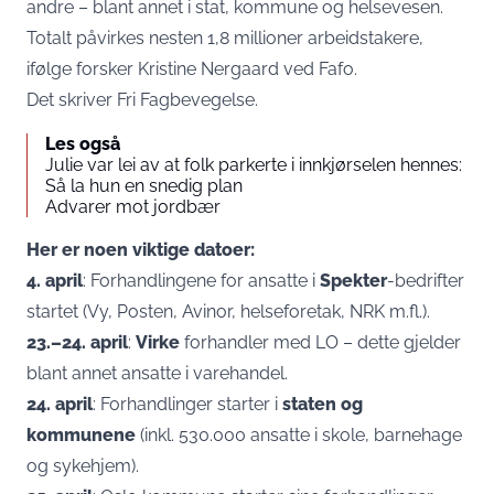
andre – blant annet i stat, kommune og helsevesen.
Totalt påvirkes nesten 1,8 millioner arbeidstakere,
ifølge forsker Kristine Nergaard ved Fafo.
Det skriver
Fri Fagbevegelse.
Les også
Julie var lei av at folk parkerte i innkjørselen hennes:
Så la hun en snedig plan
Advarer mot jordbær
Her er noen viktige datoer:
4. april
: Forhandlingene for ansatte i
Spekter
-bedrifter
startet (Vy, Posten, Avinor, helseforetak, NRK m.fl.).
23.–24. april
:
Virke
forhandler med LO – dette gjelder
blant annet ansatte i varehandel.
24. april
: Forhandlinger starter i
staten og
kommunene
(inkl. 530.000 ansatte i skole, barnehage
og sykehjem).