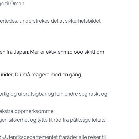
e til Oman.
rledes, understrekes det at sikkerhetsbildet
n fra Japan: Mer effektiv enn 10 000 skritt om
-kunder: Du må reagere med én gang
vorlig og uforutsigbar og kan endre seg raskt og
e ekstra oppmerksomme.
 sikkerhet og lytte til råd fra pålitelige lokale
 «Utenriksdepartementet fraråder alle reiser til