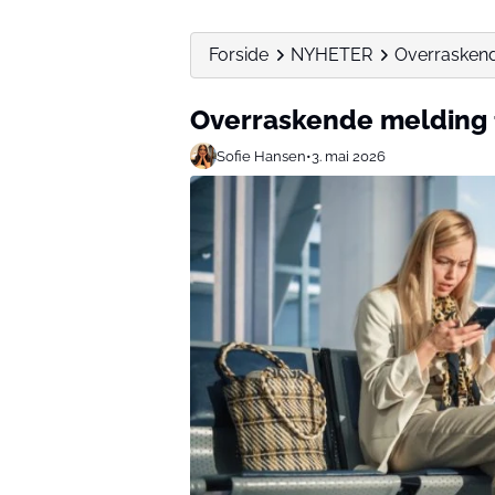
Forside
NYHETER
Overraskende
Overraskende melding f
Sofie Hansen
•
3. mai 2026