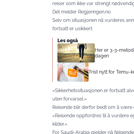
reiser som ikke var strengt nødvendig
Det melder
Regjeringen.no
Selv om situasjonen nå vurderes anne
fortsatt er usikkert.
Les også
Her er 3-3-metode
dagen
Trist nytt for Temu
«Sikkerhetssituasjonen er fortsatt al
uten forvarsel.»
Reisende blir derfor bedt om å vær
«Reisende oppfordres til å vurdere egen
kilder.»
For Saudi-Arabia gjelder nå følgende: