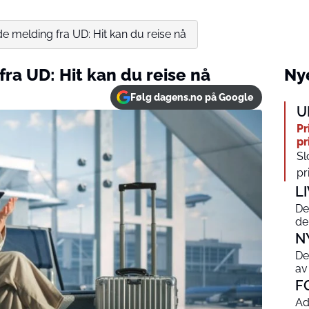
 melding fra UD: Hit kan du reise nå
ra UD: Hit kan du reise nå
Nye
Følg dagens.no på Google
U
Pr
pr
Sl
pr
L
De
de
N
De
av
F
Ad