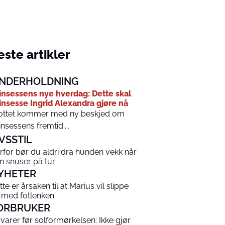
ste artikler
NDERHOLDNING
insessens nye hverdag: Dette skal
insesse Ingrid Alexandra gjøre nå
ottet kommer med ny beskjed om
insessens fremtid....
IVSSTIL
rfor bør du aldri dra hunden vekk når
n snuser på tur
YHETER
tte er årsaken til at Marius vil slippe
 med fotlenken
ORBRUKER
varer før solformørkelsen: Ikke gjør