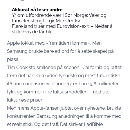
Akkurat nå leser andre
Yr om utfordrende vær i Sør Norge: Veier og
tunneler stengt – gir Monster-kø
Flere land truer med Eurovision-exit: – Nekter å
stille hvis de får bli
Apple lokket med «fremtiden i lomma». Men
Samsung brukte bare ett ord for å sette skapet på
plass.
Tim Cook sto smilende på scenen i California og løftet
frem det han kalte «den tynneste og mest futuristiske
iPhonen noensinne». iPhone 17 er bare 5,6 millimeter
tykk og kommer i fire luksusmodeller – med like
luksuriøse priser.
Men mens Apple-fansen jublet over nyhetene, brukte
konkurrenten Samsung anledningen til å komme med
et realt stikk. Og det traff. Det skriver
LadBible
.