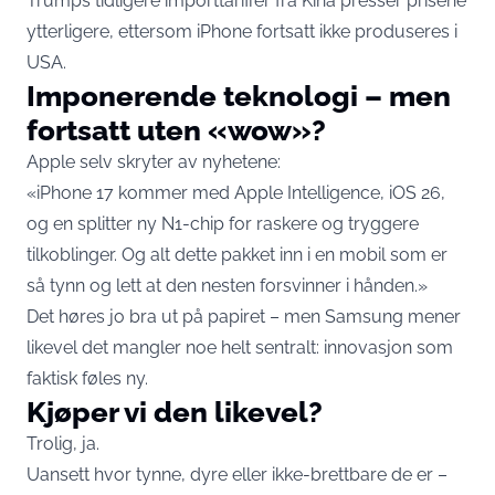
Trumps tidligere importtariffer fra Kina presser prisene
ytterligere, ettersom iPhone fortsatt ikke produseres i
USA.
Imponerende teknologi – men
fortsatt uten «wow»?
Apple selv skryter av nyhetene:
«iPhone 17 kommer med Apple Intelligence, iOS 26,
og en splitter ny N1-chip for raskere og tryggere
tilkoblinger. Og alt dette pakket inn i en mobil som er
så tynn og lett at den nesten forsvinner i hånden.»
Det høres jo bra ut på papiret – men Samsung mener
likevel det mangler noe helt sentralt: innovasjon som
faktisk føles ny.
Kjøper vi den likevel?
Trolig, ja.
Uansett hvor tynne, dyre eller ikke-brettbare de er –