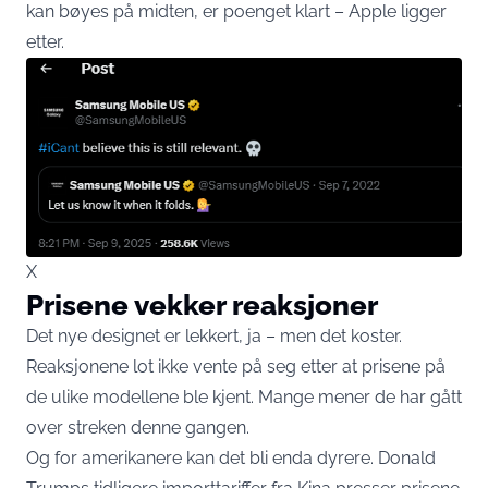
kan bøyes på midten, er poenget klart – Apple ligger
etter.
X
Prisene vekker reaksjoner
Det nye designet er lekkert, ja – men det koster.
Reaksjonene lot ikke vente på seg etter at prisene på
de ulike modellene ble kjent. Mange mener de har gått
over streken denne gangen.
Og for amerikanere kan det bli enda dyrere. Donald