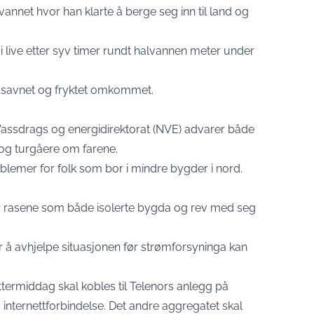
vannet hvor han klarte å berge seg inn til land og
 i live etter syv timer rundt halvannen meter under
tt savnet og fryktet omkommet.
Vassdrags og energidirektorat (NVE) advarer både
 og turgåere om farene.
roblemer for folk som bor i mindre bygder i nord.
tter rasene som både isolerte bygda og rev med seg
r å avhjelpe situasjonen før strømforsyninga kan
ttermiddag skal kobles til Telenors anlegg på
g internettforbindelse. Det andre aggregatet skal