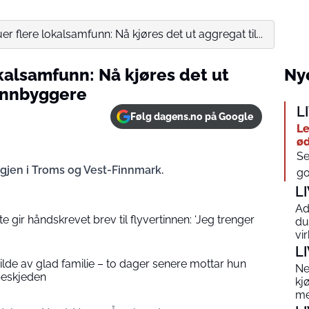
er flere lokalsamfunn: Nå kjøres det ut aggregat til...
kalsamfunn: Nå kjøres det ut
Nye
 innbyggere
L
Følg dagens.no på Google
Le
ød
Se
gjen i Troms og Vest-Finnmark.
go
L
Ad
 gir håndskrevet brev til flyvertinnen: ‘Jeg trenger
du
vi
L
 bilde av glad familie – to dager senere mottar hun
Ne
beskjeden
kj
me