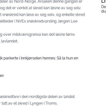
L
i deler av Nord-Norge. Årsaken denne gangen er
De
og det er ventet at skred kan løsne av seg selv.
du
t snøskred kan løse av seg selv, og enkelte skred
r vaktleder i NVEs snøskredvarsling Jørgen Loe
 og over mildværsgrensa kan det løsne tørre
 lavlandet.
folk parkerte i innkjørselen hennes: Så la hun en
bær
øskredfare i den nordligste delen av landet.
tatt av et skred i Lyngen i Troms.