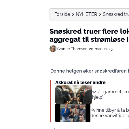
Forside
NYHETER
Snøskred tru
Snøskred truer flere lo
aggregat til strømløse
Yvonne Thomsen
•
20. mars 2025
Denne helgen øker snøskredfaren i
Akkurat nå leser andre
14 år gammel jente
hjelp’
Kvinne tilbyr å ta
denne vanvittige 