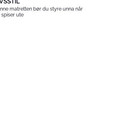
IVSSTIL
nne matretten bør du styre unna når
 spiser ute