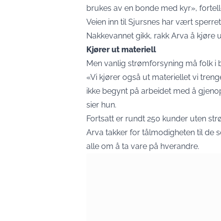
brukes av en bonde med kyr», fortell
Veien inn til Sjursnes har vært sperre
Nakkevannet gikk, rakk Arva å kjøre u
Kjører ut materiell
Men vanlig strømforsyning må folk i 
«Vi kjører også ut materiellet vi trenge
ikke begynt på arbeidet med å gjenop
sier hun.
Fortsatt er rundt 250 kunder uten st
Arva takker for tålmodigheten til d
alle om å ta vare på hverandre.