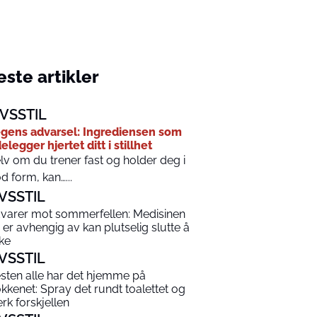
ste artikler
IVSSTIL
gens advarsel: Ingrediensen som
elegger hjertet ditt i stillhet
lv om du trener fast og holder deg i
d form, kan…...
IVSSTIL
varer mot sommerfellen: Medisinen
 er avhengig av kan plutselig slutte å
rke
IVSSTIL
sten alle har det hjemme på
økkenet: Spray det rundt toalettet og
rk forskjellen