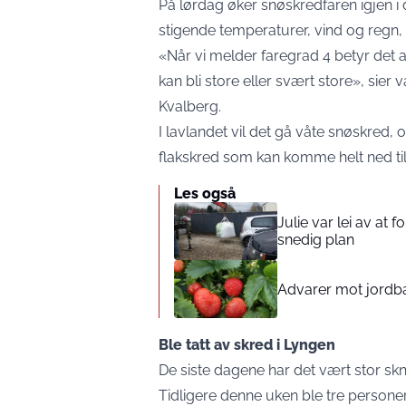
På lørdag øker snøskredfaren igjen 
stigende temperaturer, vind og regn, 
«Når vi melder faregrad 4 betyr det a
kan bli store eller svært store», sie
Kvalberg.
I lavlandet vil det gå våte snøskred,
flakskred som kan komme helt ned til
Les også
Julie var lei av at 
snedig plan
Advarer mot jord
Ble tatt av skred i Lyngen
De siste dagene har det vært stor skn
Tidligere denne uken ble tre personer 