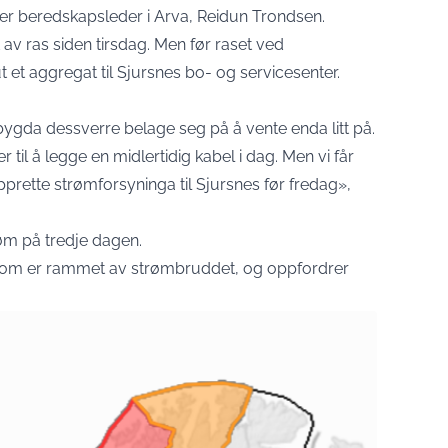
er beredskapsleder i Arva, Reidun Trondsen.
t av ras siden tirsdag. Men før raset ved
t et aggregat til Sjursnes bo- og servicesenter.
bygda dessverre belage seg på å vente enda litt på.
r til å legge en midlertidig kabel i dag. Men vi får
prette strømforsyninga til Sjursnes før fredag»,
røm på tredje dagen.
e som er rammet av strømbruddet, og oppfordrer