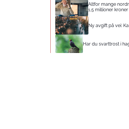
Altfor mange nordm
1,5 millioner kroner 
Ny avgift på vei: K
Har du svarttrost i h