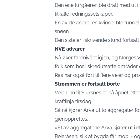
Den ene turgåeren ble dratt med ut i 
tilkalle redningsselskaper.
En av de andre, en kvinne, ble funnet
snøen.
Den siste er i skrivende stund fortsa
NVE advarer
Nå øker farenivået igjen, og Norges 
folk som bor i skredutsatte områder
Ras har også ført til flere veier og p
Strømmen er fortsatt borte
Veien inn til Sjursnes er nå åpnet e
kraftlinja tirsdag.
Så nå kjører Arva ut to aggregater fo
gjenopprettes.
«Et av aggregatene Arva kjører ut i e
Reieråsen, slik at bygda får mobil- o