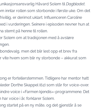
munikasjonsansvarlig Håvard Solem til
Dagbladet
.
som inntar rollen som storbonde i første uke. Om det
ivillig, er derimot uklart. Influenceren Caroline
 med i vurderingen. Seinere i episoden nevner hun at
a stemt på henne til rollen.
krer Solem om at tradisjonen med å avsløre
ongen.
orbondevalg, men det blir lest opp et brev fra
år vite hvem som blir ny storbonde – akkurat som
ong er fortellerstemmen. Tidligere har mentor hatt
mleder Dorthe Skappel (62) som står for voice-over.
g mindre voice i «Farmen kjendis»-programmene. Det
ar voice i år, forklarer Solem.
ng startet på en ny måte, og det gjenstår å se