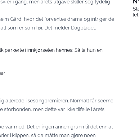
N
 er i gang, men årets utgave skiller seg tydelig
St
le
dheim Gård, hvor det forventes drama og intriger de
 alt som er som før. Det melder
Dagbladet
.
folk parkerte i innkjørselen hennes: Så la hun en
bær
lig allerede i sesongpremieren. Normalt får seerne
storbonden, men dette var ikke tilfelle i årets
e var med. Det er ingen annen grunn til det enn at
rier i klippen, så da måtte man gjøre noen