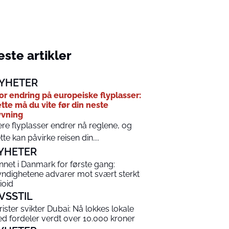
ste artikler
YHETER
or endring på europeiske flyplasser:
tte må du vite før din neste
yvning
ere flyplasser endrer nå reglene, og
tte kan påvirke reisen din....
YHETER
nnet i Danmark for første gang:
ndighetene advarer mot svært sterkt
ioid
IVSSTIL
rister svikter Dubai: Nå lokkes lokale
d fordeler verdt over 10.000 kroner