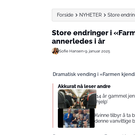
Forside
NYHETER
Store endrin
Store endringer i «Far
annerledes i år
Sofie Hansen
•
9. januar 2025
Dramatisk vending i «Farmen kjendi
Akkurat nå leser andre
14 år gammel jente
hjelp’
Kvinne tilbyr å ta
denne vanvittige 