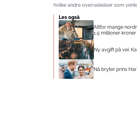
hvilke andre overraskelser som vente
Les også
Altfor mange nordm
1,5 millioner kroner 
Ny avgift på vei: K
Nå bryter prins Har