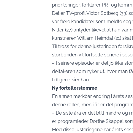
prioriteringer, forklarer PR- og kom
Det er TV-profil Victor Sotberg (33) 
var flere kandidater som meldte seg fr
Nitter (27) antyder likevel at hun var
kunstneren William Heimdal (21) skal h
Til tross for denne justeringen forsi
storbonden vil fortsette senere i ses
– I seinere episoder er det jo ikke st
deltakeren som ryker ut, hvor man f
tidligere, sier han.
Ny fortellerstemme
En annen merkbar endring i årets ses
denne rollen, men i år er det progra
– De siste åra er det blitt mindre o
er programleder Dorthe Skappel som h
Med disse justeringene har årets seso