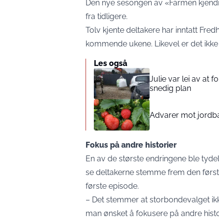
Den nye sesongen av «Farmen kjendis»
fra tidligere.
Tolv kjente deltakere har inntatt Fre
kommende ukene. Likevel er det ikke
Les også
Julie var lei av at 
snedig plan
Advarer mot jord
Fokus på andre historier
En av de største endringene ble tyde
se deltakerne stemme frem den første 
første episode.
– Det stemmer at storbondevalget ikk
man ønsket å fokusere på andre histo