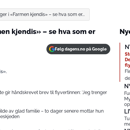
ger i «Farmen kjendis» – se hva som er...
men kjendis» – se hva som er
Nye
N
Følg dagens.no på Google
St
De
fl
Fl
s».
de
N
 gir håndskrevet brev til flyvertinnen: ‘Jeg trenger
Fu
My
op
L
 bilde av glad familie – to dager senere mottar hun
beskjeden
Tu
me