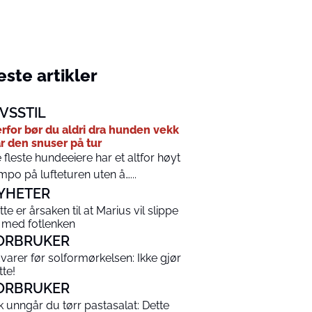
ste artikler
IVSSTIL
rfor bør du aldri dra hunden vekk
r den snuser på tur
 fleste hundeeiere har et altfor høyt
mpo på lufteturen uten å…...
YHETER
tte er årsaken til at Marius vil slippe
 med fotlenken
ORBRUKER
varer før solformørkelsen: Ikke gjør
tte!
ORBRUKER
ik unngår du tørr pastasalat: Dette