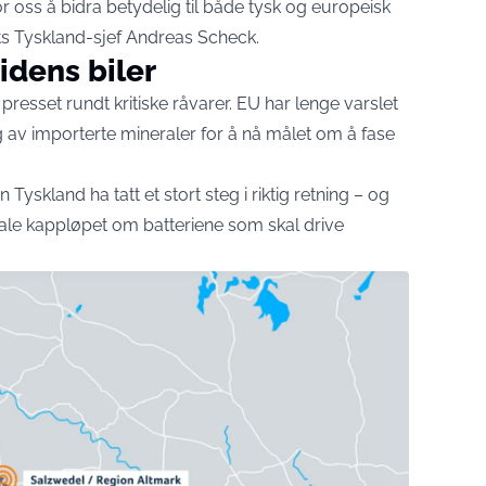
r oss å bidra betydelig til både tysk og europeisk
ets Tyskland-sjef Andreas Scheck.
tidens biler
presset rundt kritiske råvarer. EU har lenge varslet
g av importerte mineraler for å nå målet om å fase
Tyskland ha tatt et stort steg i riktig retning – og
bale kappløpet om batteriene som skal drive