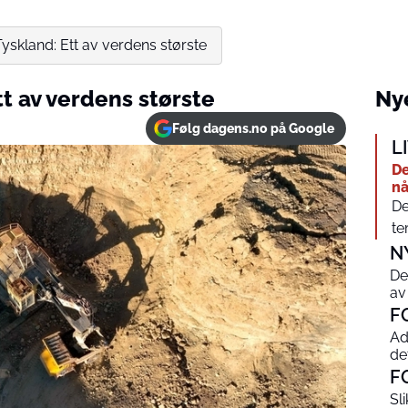
 Tyskland: Ett av verdens største
tt av verdens største
Nye
Følg dagens.no på Google
L
De
nå
De
te
N
De
av
F
Ad
de
F
Sl