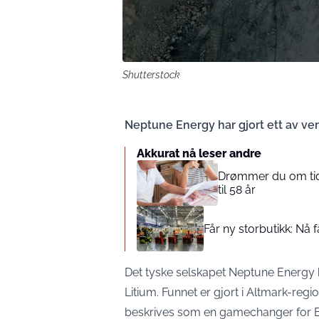
Shutterstock
Neptune Energy har gjort ett av ve
Akkurat nå leser andre
Drømmer du om tidl
til 58 år
Får ny storbutikk: Nå
Det tyske selskapet Neptune Energy 
Litium. Funnet er gjort i Altmark-reg
beskrives som en gamechanger for 