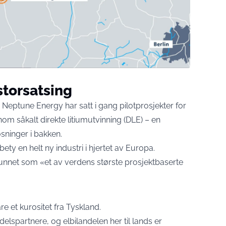
 storsatsing
m. Neptune Energy har satt i gang pilotprosjekter for
nom såkalt direkte litiumutvinning (DLE) – en
øsninger i bakken.
bety en helt ny industri i hjertet av Europa.
funnet som «et av verdens største prosjektbaserte
 et kurositet fra Tyskland.
elspartnere, og elbilandelen her til lands er