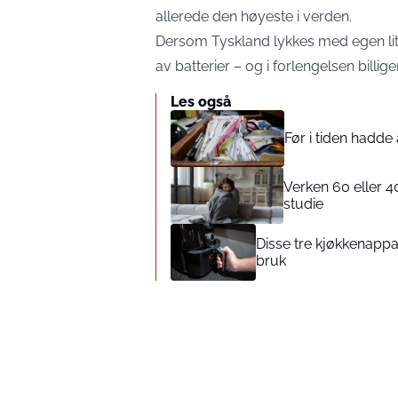
allerede den høyeste i verden.
Dersom Tyskland lykkes med egen lit
av batterier – og i forlengelsen billig
Les også
Før i tiden hadde
Verken 60 eller 40
studie
Disse tre kjøkkenappar
bruk