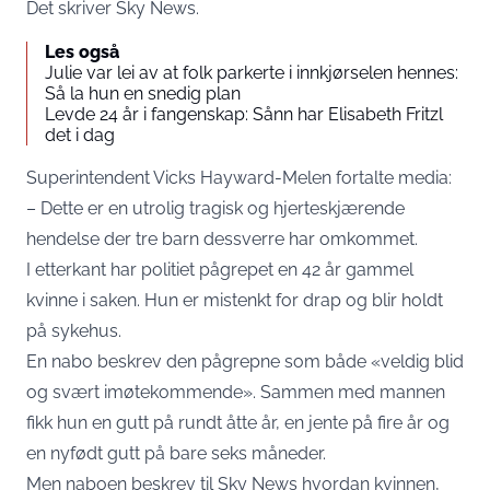
Det skriver
Sky News
.
Les også
Julie var lei av at folk parkerte i innkjørselen hennes:
Så la hun en snedig plan
Levde 24 år i fangenskap: Sånn har Elisabeth Fritzl
det i dag
Superintendent Vicks Hayward-Melen fortalte media:
– Dette er en utrolig tragisk og hjerteskjærende
hendelse der tre barn dessverre har omkommet.
I etterkant har politiet pågrepet en 42 år gammel
kvinne i saken. Hun er mistenkt for drap og blir holdt
på sykehus.
En nabo beskrev den pågrepne som både «veldig blid
og svært imøtekommende». Sammen med mannen
fikk hun en gutt på rundt åtte år, en jente på fire år og
en nyfødt gutt på bare seks måneder.
Men naboen beskrev til
Sky News
hvordan kvinnen,