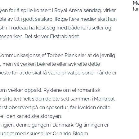
Ma
fa
yen for å spille konsert i Royal Arena søndag, virker
e av litt i godt selskap. Ifølge flere medier skal hun
Justin Trudeau ha kost seg med både karuseller og
esparken. Det skriver Ekstrabladet.
t. Kommunikasjonssjef Torben Plank sier at de jevnlig
 men vil verken bekrefte eller avkrefte dette
 beste for at de skal få være privatpersoner når de er
som vekker oppsikt. Ryktene om et romantisk
sirkulert helt siden de ble sett sammen i Montreal
ørst observert på en spasertur, før kvelden endte
e i den kanadiske storbyen.
n igjen, denne gangen i Danmark. Og timingen er
r bruddet med skuespiller Orlando Bloom.