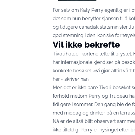
For selv om Katy Perry egentlig er i b
det som hun benytter sjansen til å kobl
og tidligere canadisk statsminister 
god stemning i den ikoniske fornøyels
Vil ikke bekrefte
Tivoli holder kortene tette til bryste
har internasjonale kjendiser på besøk,
konkrete besøket. «Vi gjør alltid vårt
her,» skriver han.
Men det er ikke bare Tivoli-besøket 
forhold mellom Perry og Trudeau har 
tidligere i sommer. Den gang ble de f
med middag og drinker på en terrass
Nå er de altså blitt observert samme
ikke tilfeldig: Perry er nysingel ette