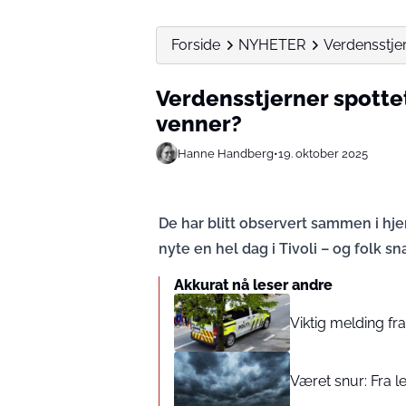
Forside
NYHETER
Verdensstje
Verdensstjerner spotte
venner?
Hanne Handberg
•
19. oktober 2025
De har blitt observert sammen i hje
nyte en hel dag i Tivoli – og folk sn
Akkurat nå leser andre
Viktig melding fra
Været snur: Fra l