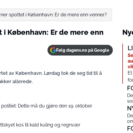
rner spottet i København: Er de mere enn venner?
t i København: Er de mere enn
Nye
L
Følg dagens.no på Google
Se
au
vi
Et
rtet av København. Lørdag tok de seg tid til å
fo
akker allerede.
F
De
s
 politiet: Dette må du gjøre den 19. oktober
N
De
om
ettskyet kos til kald kuling og regnvær
F