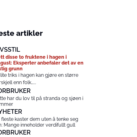
ste artikler
IVSSTIL
tt disse to fruktene i hagen i
gust: Eksperter anbefaler det av en
ktig grunn
 lite triks i hagen kan gjøre en større
rskjell enn folk…...
ORBRUKER
tte har du lov til på stranda og sjøen i
ommer
YHETER
 fleste kaster dem uten å tenke seg
: Mange inneholder verdifullt gull
ORBRUKER