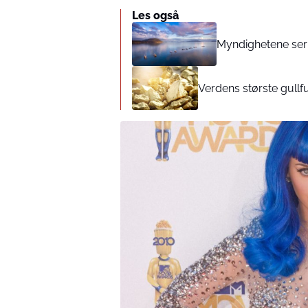
Les også
Myndighetene ser 
Verdens største gullf