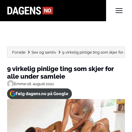
Forside
Sex og samliv
9 virkelig pinlige ting som skjer for al
9 virkelig pinlige ting som skjer for
alle under samleie
Emma
•
16. august 2021
Følg dagens.no på Google