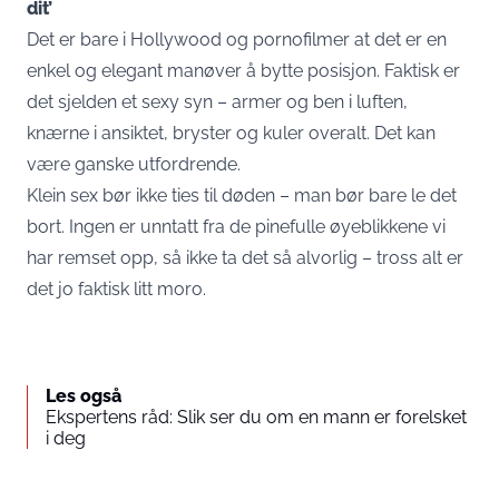
dit’
Det er bare i Hollywood og pornofilmer at det er en
enkel og elegant manøver å bytte posisjon. Faktisk er
det sjelden et sexy syn – armer og ben i luften,
knærne i ansiktet, bryster og kuler overalt. Det kan
være ganske utfordrende.
Klein sex bør ikke ties til døden – man bør bare le det
bort. Ingen er unntatt fra de pinefulle øyeblikkene vi
har remset opp, så ikke ta det så alvorlig – tross alt er
det jo faktisk litt moro.
Les også
Ekspertens råd: Slik ser du om en mann er forelsket
i deg