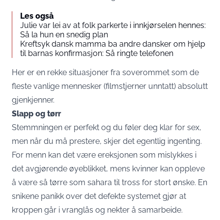
Les også
Julie var lei av at folk parkerte i innkjørselen hennes:
Så la hun en snedig plan
Kreftsyk dansk mamma ba andre dansker om hjelp
til barnas konfirmasjon: Så ringte telefonen
Her er en rekke situasjoner fra soverommet som de
fleste vanlige mennesker (filmstjerner unntatt) absolutt
gjenkjenner.
Slapp og tørr
Stemmningen er perfekt og du føler deg klar for sex,
men når du må prestere, skjer det egentlig ingenting.
For menn kan det være ereksjonen som mislykkes i
det avgjørende øyeblikket, mens kvinner kan oppleve
å være så tørre som sahara til tross for stort ønske. En
snikene panikk over det defekte systemet gjør at
kroppen går i vranglås og nekter å samarbeide.