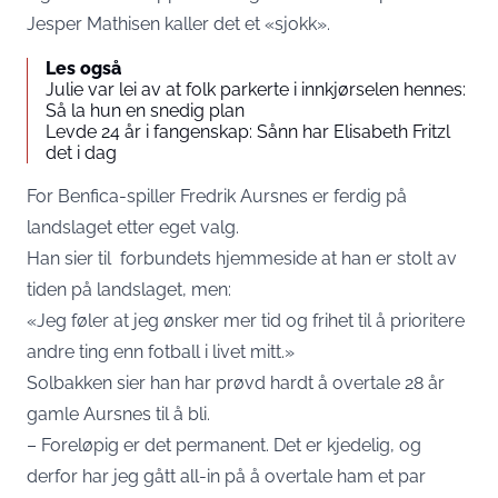
Jesper Mathisen
kaller det et «sjokk».
Les også
Julie var lei av at folk parkerte i innkjørselen hennes:
Så la hun en snedig plan
Levde 24 år i fangenskap: Sånn har Elisabeth Fritzl
det i dag
For Benfica-spiller Fredrik Aursnes er ferdig på
landslaget etter eget valg.
Han sier til
forbundets hjemmeside
at han er stolt av
tiden på landslaget, men:
«Jeg føler at jeg ønsker mer tid og frihet til å prioritere
andre ting enn fotball i livet mitt.»
Solbakken sier han har prøvd hardt å overtale 28 år
gamle Aursnes til å bli.
– Foreløpig er det permanent. Det er kjedelig, og
derfor har jeg gått all-in på å overtale ham et par