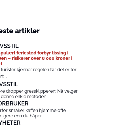
ste artikler
IVSSTIL
pulært feriested forbyr tissing i
øen – risikerer over 8 000 kroner i
t
 turister kjenner regelen før det er for
t....
IVSSTIL
ere dropper gressklipperen: Nå velger
 denne enkle metoden
ORBRUKER
rfor smaker kaffen hjemme ofte
rligere enn du håper
YHETER