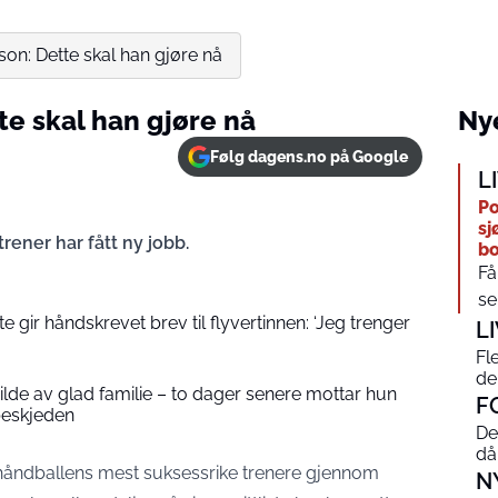
son: Dette skal han gjøre nå
te skal han gjøre nå
Nye
Følg dagens.no på Google
L
Po
sj
ener har fått ny jobb.
bo
Få
sen
 gir håndskrevet brev til flyvertinnen: ‘Jeg trenger
L
Fl
de
 bilde av glad familie – to dager senere mottar hun
F
beskjeden
De
då
v håndballens mest suksessrike trenere gjennom
N