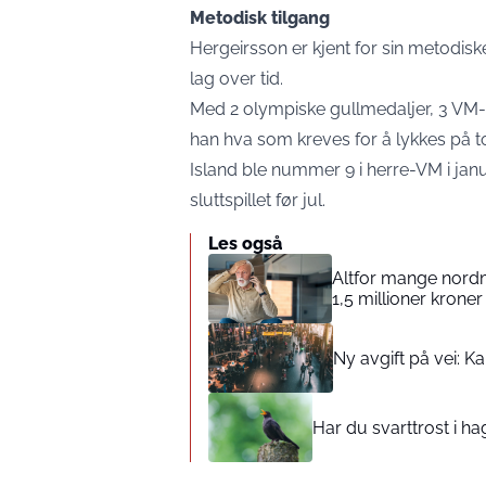
Metodisk tilgang
Hergeirsson er kjent for sin metodisk
lag over tid.
Med 2 olympiske gullmedaljer, 3 VM-
han hva som kreves for å lykkes på t
Island ble nummer 9 i herre-VM i jan
sluttspillet før jul.
Les også
Altfor mange nordm
1,5 millioner kroner 
Ny avgift på vei: K
Har du svarttrost i h