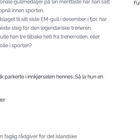
nale gullmedaljer på sin merittliste har han satt
Ful
ppnå innen sporten.
laget til sitt siste EM-gull i desember i fjor, har
ste steg for den legendariske treneren.
 han tre tilbake helt fra trenerrollen, eller
lle i sporten?
folk parkerte i innkjørselen hennes: Så la hun en
bær
m faglig rådgiver for det islandske