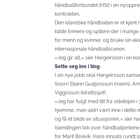
håndballforbundet (HSI) i en nyopprett
kontrakten.
Den islandske håndballen er et kjent 
både trenere og spillere der i mange å
for menn og kvinner, og bruke sin eksp
internasjonale håndballscenen.
«Jeg gir alt,» sier Hergeirsson i en k
Sette seg inn i ting
I sin nye jobb skal Hergeirsson sama
Snorri Steinn Gudjónsson (menn), Ar
Viggósson (idrettssjef).
«Jeg har fulgt med litt fra sidelinjen 
hjemme, men aldri vært inne i dette mi
og få et bilde av situasjonen,» sier han
Islendingen tok over håndballjentene a
for Marit Breivik. Hans innsats rundt 