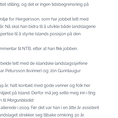
et stilling, og det er ingen tidsbegrensning på
miljø for Hergeirsson, som har jobbet tett med
r. Nå skal han bidra til å utvikle både landslagene
ertise til å styrke Islands posisjon på den
ommentar til NTB, etter at han fikk jobben.
rbeide tett med de islandske landslagssjefene
nar Pétursson (kvinner) og Jón Gunnlaugur
i 39 år, hatt kontakt med gode venner og folk her
ljøet på Island. Derfor må jeg sette meg inn i ting
 til
Morgunbladid
.
llerede i 2009. Før det var han i en åtte år assistent
landslaget strekker seg tilbake omkring 30 år.