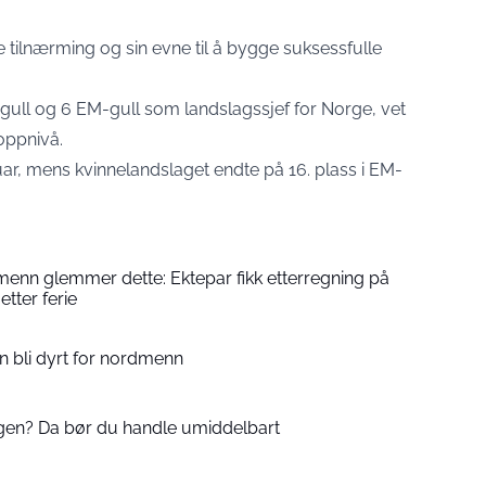
e tilnærming og sin evne til å bygge suksessfulle
gull og 6 EM-gull som landslagssjef for Norge, vet
oppnivå.
uar, mens kvinnelandslaget endte på 16. plass i EM-
enn glemmer dette: Ektepar fikk etterregning på
etter ferie
an bli dyrt for nordmenn
agen? Da bør du handle umiddelbart