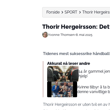
Forside
SPORT
Thorir Hergeirs
Thorir Hergeirsson: Det
Yvonne Thomsen
•
8. mai 2025
Tidenes mest suksessrike håndballtr
Akkurat nå leser andre
14 år gammel jente
hjelp’
Kvinne tilbyr å ta
denne vanvittige 
Thorir Hergeirsson er uten tvil en a