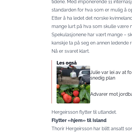
tidene. Med imponerende 11 internasjo
standarden for hva som er mulig å o
Etter å ha ledet det norske kvinnelands
mange lurt på hva som skulle være ne
Spekulasjonene har vært mange – skulle
kanskje ta på seg en annen ledende ro
Nå er svaret klart.
Les også
Julie var lei av at 
snedig plan
Advarer mot jord
Hergeirsson flytter til utlandet.
Flytter «hjem» til Island
Thorir Hergeirsson har blitt ansatt so