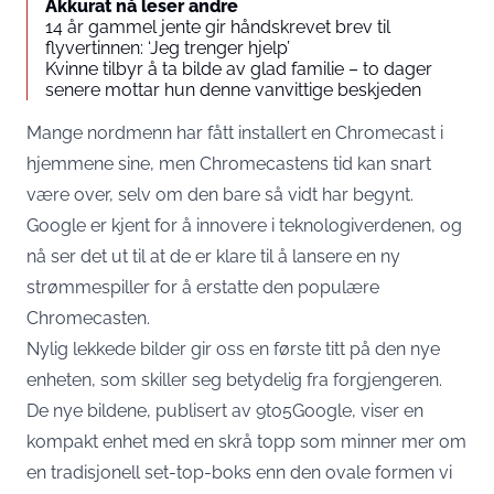
Akkurat nå leser andre
14 år gammel jente gir håndskrevet brev til
flyvertinnen: ‘Jeg trenger hjelp’
Kvinne tilbyr å ta bilde av glad familie – to dager
senere mottar hun denne vanvittige beskjeden
Mange nordmenn har fått installert en Chromecast i
hjemmene sine, men Chromecastens tid kan snart
være over, selv om den bare så vidt har begynt.
Google er kjent for å innovere i teknologiverdenen, og
nå ser det ut til at de er klare til å lansere en ny
strømmespiller for å erstatte den populære
Chromecasten.
Nylig lekkede bilder gir oss en første titt på den nye
enheten, som skiller seg betydelig fra forgjengeren.
De nye bildene, publisert av
9to5Google
, viser en
kompakt enhet med en skrå topp som minner mer om
en tradisjonell set-top-boks enn den ovale formen vi