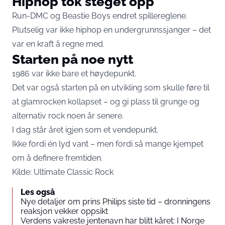
Hiphop tok steget opp
Run-DMC og Beastie Boys endret spillereglene.
Plutselig var ikke hiphop en undergrunnssjanger – det
var en kraft å regne med.
Starten på noe nytt
1986 var ikke bare et høydepunkt.
Det var også starten på en utvikling som skulle føre til
at glamrocken kollapset – og gi plass til grunge og
alternativ rock noen år senere.
I dag står året igjen som et vendepunkt.
Ikke fordi én lyd vant – men fordi så mange kjempet
om å definere fremtiden.
Kilde: Ultimate Classic Rock
Les også
Nye detaljer om prins Philips siste tid – dronningens
reaksjon vekker oppsikt
Verdens vakreste jentenavn har blitt kåret: I Norge