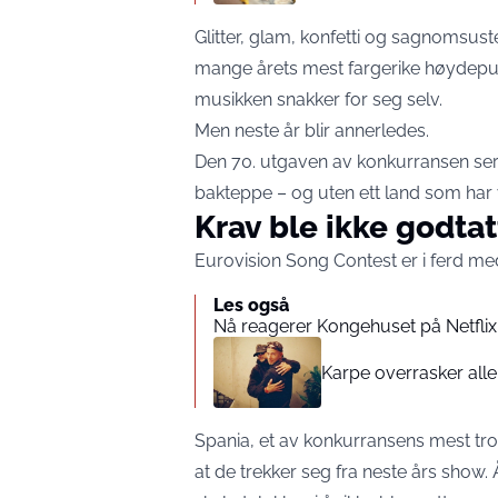
Glitter, glam, konfetti og sagnomsu
mange årets mest fargerike høydepunkt
musikken snakker for seg selv.
Men neste år blir annerledes.
Den 70. utgaven av konkurransen ser u
bakteppe – og uten ett land som har 
Krav ble ikke godtat
Eurovision Song Contest er i ferd med 
Les også
Nå reagerer Kongehuset på Netfli
Karpe overrasker all
Spania, et av konkurransens mest tro
at de trekker seg fra neste års show. 