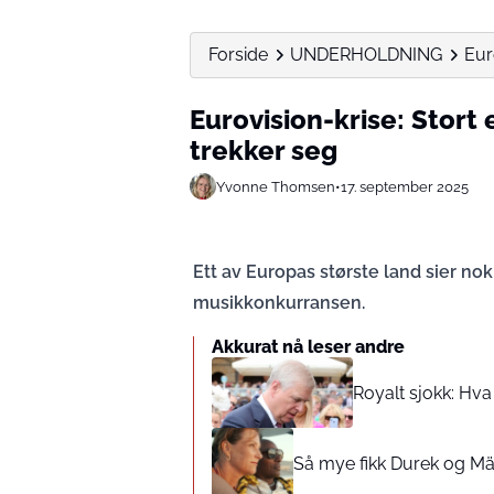
Forside
UNDERHOLDNING
Eur
Eurovision-krise: Stort
trekker seg
Yvonne Thomsen
•
17. september 2025
Ett av Europas største land sier no
musikkonkurransen.
Akkurat nå leser andre
Royalt sjokk: Hv
Så mye fikk Durek og Mä