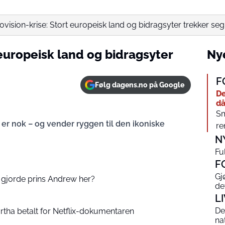
ovision-krise: Stort europeisk land og bidragsyter trekker seg
 europeisk land og bidragsyter
Nye
F
Følg dagens.no på Google
De
då
Sm
k er nok – og vender ryggen til den ikoniske
re
N
Ful
F
Gj
a gjorde prins Andrew her?
de
L
De
rtha betalt for Netflix-dokumentaren
na