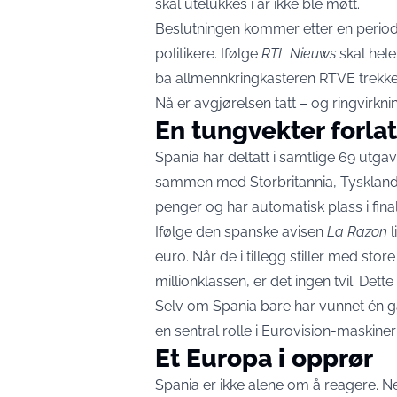
skal utelukkes i år ikke ble møtt.
Beslutningen kommer etter en perio
politikere. Ifølge
RTL Nieuws
skal hele
ba allmennkringkasteren RTVE trekke
Nå er avgjørelsen tatt – og ringvirkn
En tungvekter forla
Spania har deltatt i samtlige 69 utga
sammen med Storbritannia, Tyskland, 
penger og har automatisk plass i final
Ifølge den spanske avisen
La Razon
l
euro. Når de i tillegg stiller med stor
millionklassen, er det ingen tvil: De
Selv om Spania bare har vunnet én ga
en sentral rolle i Eurovision-maskineri
Et Europa i opprør
Spania er ikke alene om å reagere. Ne