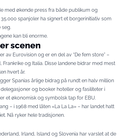
de med økende press fra både publikum og
 35.000 spanjoler ha signert et borgerinitiativ som
 seg.
ingene kan bli enorme.
ter scenen
ver av Eurovision og er en del av “De fem store” –
Frankrike og Italia. Disse landene bidrar med mest
en hvert år.
igger Spanias årlige bidrag på rundt en halv million
e delegasjoner og booker hoteller og fasiliteter i
tte er et økonomisk og symbolsk tap for EBU.
ng – i 1968 med låten «La La La» – har landet hatt
et. Nå ryker hele tradisjonen.
derland, Irland, Island og Slovenia har varslet at de