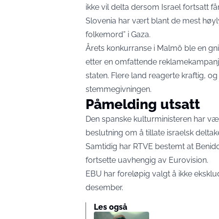
ikke vil delta dersom Israel fortsatt 
Slovenia har vært blant de mest høyl
folkemord” i Gaza.
Årets konkurranse i Malmö ble en gnist
etter en omfattende reklamekampanje 
staten. Flere land reagerte kraftig, 
stemmegivningen.
Påmelding utsatt
Den spanske kulturministeren har væ
beslutning om å tillate israelsk deltak
Samtidig har RTVE bestemt at Benido
fortsette uavhengig av Eurovision.
EBU har foreløpig valgt å ikke eksklud
desember.
Les også