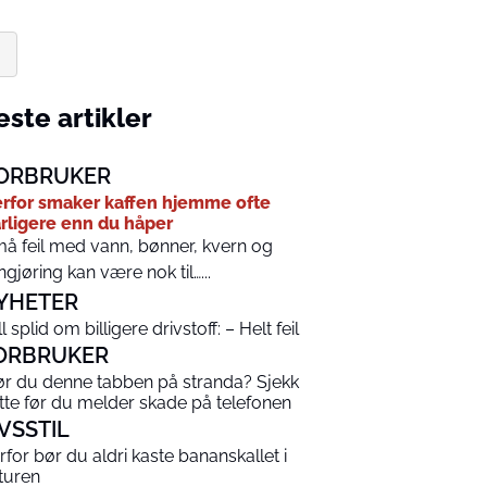
ste artikler
ORBRUKER
rfor smaker kaffen hjemme ofte
rligere enn du håper
å feil med vann, bønner, kvern og
ngjøring kan være nok til…...
YHETER
l splid om billigere drivstoff: – Helt feil
ORBRUKER
ør du denne tabben på stranda? Sjekk
tte før du melder skade på telefonen
IVSSTIL
rfor bør du aldri kaste bananskallet i
turen