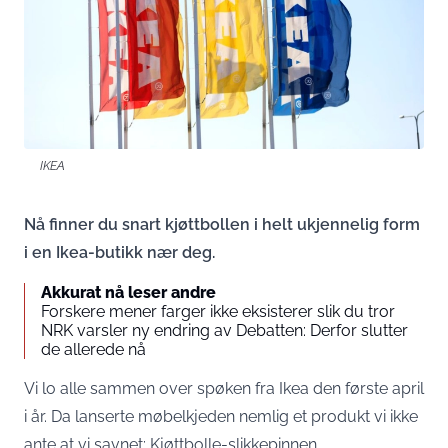
IKEA
Nå finner du snart kjøttbollen i helt ukjennelig form
i en Ikea-butikk nær deg.
Akkurat nå leser andre
Forskere mener farger ikke eksisterer slik du tror
NRK varsler ny endring av Debatten: Derfor slutter
de allerede nå
Vi lo alle sammen over spøken fra Ikea den første april
i år. Da lanserte møbelkjeden nemlig et produkt vi ikke
ante at vi savnet: Kjøttbolle-slikkepinnen.