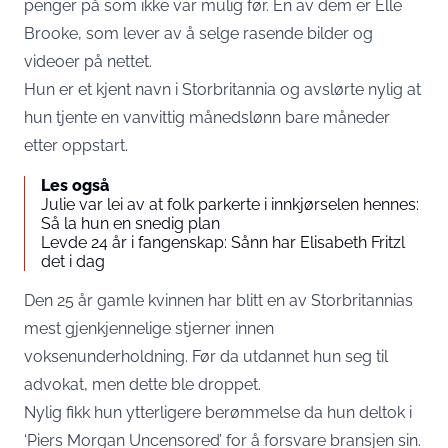
penger på som ikke var mulig før. En av dem er Elle
Brooke, som lever av å selge rasende bilder og
videoer på nettet.
Hun er et kjent navn i Storbritannia og avslørte nylig at
hun tjente en vanvittig månedslønn bare måneder
etter oppstart.
Les også
Julie var lei av at folk parkerte i innkjørselen hennes:
Så la hun en snedig plan
Levde 24 år i fangenskap: Sånn har Elisabeth Fritzl
det i dag
Den 25 år gamle kvinnen har blitt en av Storbritannias
mest gjenkjennelige stjerner innen
voksenunderholdning. Før da utdannet hun seg til
advokat, men dette ble droppet.
Nylig fikk hun ytterligere berømmelse da hun deltok i
‘Piers Morgan Uncensored’ for å forsvare bransjen sin.