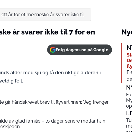
 ett år for et menneske år svarer ikke til...
ke år svarer ikke til 7 for en
Nye
N
Følg dagens.no på Google
St
De
fl
Fl
ds alder med sju og få den riktige alderen i
de
eldig feil.
N
Fu
My
 gir håndskrevet brev til flyvertinnen: ‘Jeg trenger
op
L
Tu
 bilde av glad familie – to dager senere mottar hun
me
beskjeden