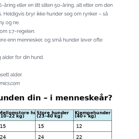
ring eller en litt sliten 50-åring, alt etter om den
s. Heldigvis bryr ikke hunder seg om rynker – så
ny og ne.
 om 1:7-regelen.
ere enn mennesker, og små hunder lever ofte
g alder for din hund.
sett alder.
omics.com