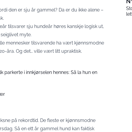
N
St
ordi den er sju år gammel? Da er du ikke alene –
le
k.
r tilsvarer sju hundeår høres kanskje logisk ut,
seiglivet myte.
 ville mennesker tilsvarende ha vært kjønnsmodne
0-åra. Og det… ville vært litt upraktisk.
folk parkerte i innkjørselen hennes: Så la hun en
bær
oksne på rekordtid. De fleste er kjønnsmodne
bursdag. Så en ett år gammel hund kan faktisk