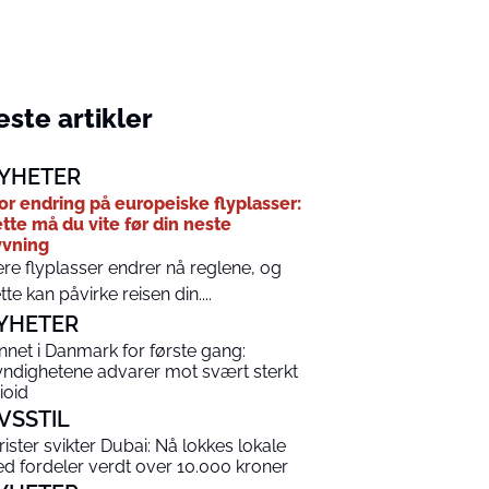
ste artikler
YHETER
or endring på europeiske flyplasser:
tte må du vite før din neste
yvning
ere flyplasser endrer nå reglene, og
tte kan påvirke reisen din....
YHETER
nnet i Danmark for første gang:
ndighetene advarer mot svært sterkt
ioid
IVSSTIL
rister svikter Dubai: Nå lokkes lokale
d fordeler verdt over 10.000 kroner