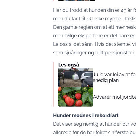
Har du trodd at hunden din er 49 år f
men du tar feil. Ganske mye feil, faktis
Den gamle reglen om at ett menneskeå
men ifølge ekspertene er det bare en 
La oss si det sånn: Hvis det stemte,
som sjuåringer og blitt pensjonister i 2
Les også
Julie var lei av at 
snedig plan
Advarer mot jord
Hunder modnes i rekordfart
Det viser seg nemlig at hunder blir v
allerede før de har feiret sin første 