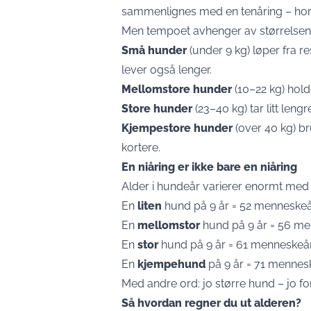
sammenlignes med en tenåring – horm
Men tempoet avhenger av størrelsen. 
Små hunder
(under 9 kg) løper fra re
lever også lenger.
Mellomstore hunder
(10–22 kg) hol
Store hunder
(23–40 kg) tar litt lengr
Kjempestore hunder
(over 40 kg) br
kortere.
En niåring er ikke bare en niåring
Alder i hundeår varierer enormt med s
En
liten
hund på 9 år = 52 menneske
En
mellomstor
hund på 9 år = 56 m
En
stor
hund på 9 år = 61 menneskeå
En
kjempehund
på 9 år = 71 mennesk
Med andre ord: jo større hund – jo fo
Så hvordan regner du ut alderen?