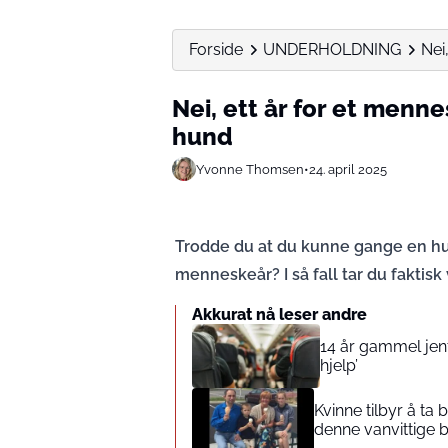
Forside
UNDERHOLDNING
Nei,
Nei, ett år for et mennes
hund
Yvonne Thomsen
•
24. april 2025
Trodde du at du kunne gange en hun
menneskeår? I så fall tar du faktisk v
Akkurat nå leser andre
14 år gammel jente
hjelp’
Kvinne tilbyr å ta
denne vanvittige 