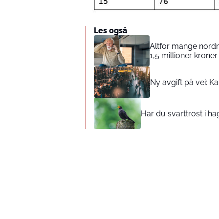
Les også
Altfor mange nordm
1,5 millioner kroner 
Ny avgift på vei: K
Har du svarttrost i h