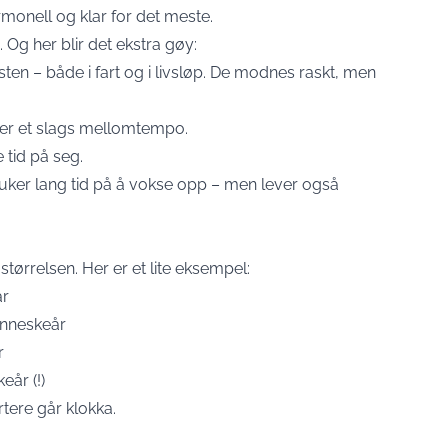
onell og klar for det meste.
Og her blir det ekstra gøy:
sten – både i fart og i livsløp. De modnes raskt, men
der et slags mellomtempo.
e tid på seg.
uker lang tid på å vokse opp – men lever også
tørrelsen. Her er et lite eksempel:
år
enneskeår
r
eår (!)
rtere går klokka.