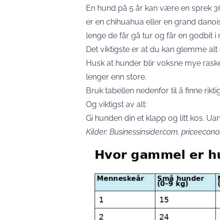
En hund på 5 år kan være en sprek 36-å
er en chihuahua eller en grand danoi
lenge de får gå tur og får en godbit i 
Det viktigste er at du kan glemme alt
Husk at hunder blir voksne mye rask
lenger enn store.
Bruk tabellen nedenfor til å finne rikti
Og viktigst av alt:
Gi hunden din et klapp og litt kos. Uan
Kilder: Businessinsider.com, priceecon